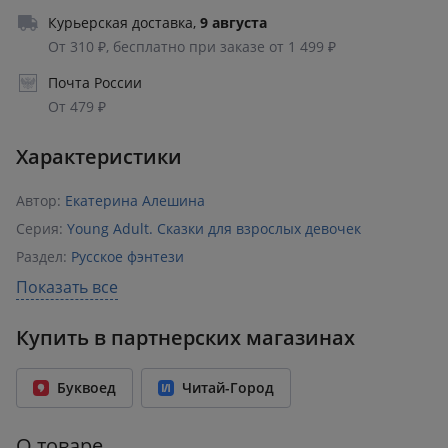
Курьерская доставка
,
9 августа
От 310 ₽, бесплатно при заказе от 1 499 ₽
Почта России
От 479 ₽
Характеристики
Автор:
Екатерина Алешина
Серия:
Young Adult. Сказки для взрослых девочек
Раздел:
Русское фэнтези
Издательство:
Эксмо
,
Like Book
,
Редакция 1
Показать все
ISBN:
978-5-04-198590-5
Купить в партнерских магазинах
Возрастное ограничение:
18+
Год издания:
2024
Буквоед
Читай-Город
Количество страниц:
512
Переплет:
Твёрдый переплёт
О товаре