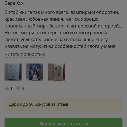
Вера Ххх
В этой книге так много всего: вампиры и оборотни,
красивая любовная линия, магия, хорошо
прописанный мир - Эсфир - с интересной историей...
Но, несмотря на интересный и многогранный
сюжет, увлекательной и захватывающей книгу
назвать не могу: из-за особенностей слога у меня
она читалась достаточно сложно и долго,
Читать полностью
маленькими порциями.
1
0
Дарим до 50 бонусов за отзыв
Войти и написать отзыв