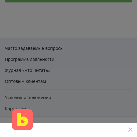
Часто задаваемые вопросы
Программа лояльности
Журнал «Что читать»
Оптовым клиентам
Условия и положения
Карта сайта
Этот сайт использует файлы cookie и другие технологии,
claimbook24@bookcentre.ru
чтобы помочь вам в навигации, а также предоставить