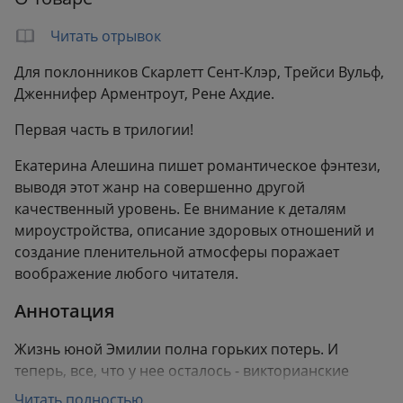
Формат:
147x219 мм
Вес:
0.56 кг
Читать отрывок
Художник:
ANNAISE
Для поклонников Скарлетт Сент-Клэр, Трейси Вульф,
Дженнифер Арментроут, Рене Ахдие.
Первая часть в трилогии!
Екатерина Алешина пишет романтическое фэнтези,
выводя этот жанр на совершенно другой
качественный уровень. Ее внимание к деталям
мироустройства, описание здоровых отношений и
создание пленительной атмосферы поражает
воображение любого читателя.
Аннотация
Жизнь юной Эмилии полна горьких потерь. И
теперь, все, что у нее осталось - викторианские
романы, рок-музыка и разговоры с морем. Ее жизнь
Читать полностью