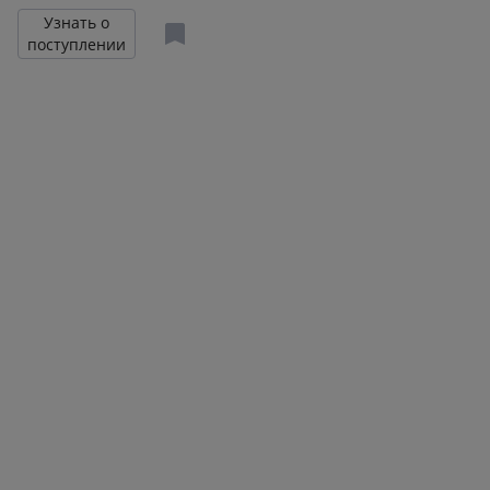
Путь к здоровому
Узнать о
себе
поступлении