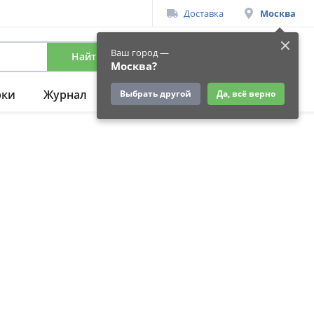
Доставка
Москва
Ваш город —
Найти
Вход
/
Регистрация
Москва?
рки
Журнал
Подарки
Ещё
Выбрать другой
Да, всё верно