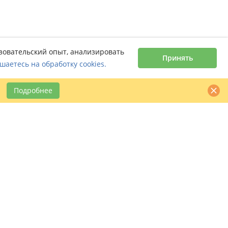
ьзовательский опыт, анализировать
Принять
шаетесь на обработку cookies.
Подробнее
Контактная информация
claimbook24@bookcentre.ru