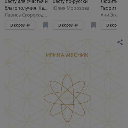
Васту для счастья и
Васту по-русски
Любить. Учи
благополучия. Как
Юлия Морозова
Творить
сделать свой дом
Лариса Скороходова
Ани Эгоиста
источником сил,
В корзину
В корзину
В корзину
вдохновения,
счастья и
процветания