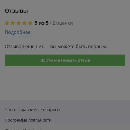
счастья и
Отзывы
процветания
5 из 5
/ 2 оценки
5
Подробнее
2
4
0
3
0
Отзывов ещё нет — вы можете быть первым.
2
0
1
0
Войти и написать отзыв
Часто задаваемые вопросы
Программа лояльности