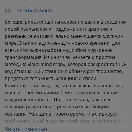
Читать отрывок
Сегодня роль женщины особенно важна в создании
новой реальности и поддержания гармонии и
равновесия в стремительно меняющемся сложном
мире. Эта книга для женщин нового времени, для
всех, кому важна работа над собой и духовная
трансформация. Из книги вы узнаете о простой
методике «love mind map», которая раскроет тайный
код отношений истинной любви через творчество.
предстоит вспомнить женщине о своей
Божественной сути, научиться слышать и доверять
голосу своей интуиции. Сейчас важно состояние
каждой женщины на Планете Земля, важно ее
желание развития и стремление к эволюции
сознания. Женщина нового времени активирует
свой уникальный код в истиной роли, в единстве с
собой и миром, создавая Новую реальность.
Читать полностью