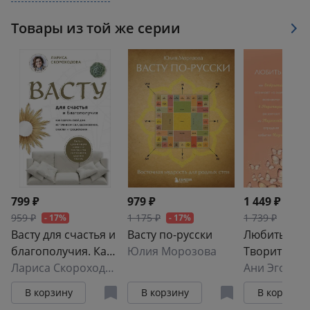
В книге есть пошаговая авторская методика,
Товары из той же серии
составленная Ириной Мясник — практическим
психологом нового времени, советником
Российской Академии Естествознания, обладателем
ордена «Первый среди равных» Опередивший
время, основателем проекта Архитектор Реальности
Сейчас.
799 ₽
979 ₽
1 449 ₽
959 ₽
1 175 ₽
1 739 ₽
- 17%
- 17%
- 17%
Васту для счастья и
Васту по-русски
Любить. Учи
благополучия. Как
Юлия Морозова
Творить
сделать свой дом
Лариса Скороходова
Ани Эгоиста
источником сил,
В корзину
В корзину
В корзину
вдохновения,