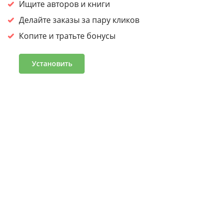
сайтом, вы
соглашаетесь на обработку cookies.
Ищите авторов и книги
Принять
Делайте заказы за пару кликов
Копите и тратьте бонусы
Войдите или зарегистрируйтесь, чтобы получить скидку
30% на первый заказ
Установить
Подробнее
Часто задаваемые вопросы
Программа лояльности
Журнал «Что читать»
Оптовым клиентам
Условия и положения