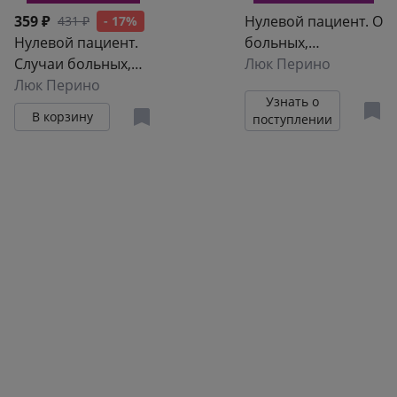
359 ₽
Нулевой пациент. О
431 ₽
- 17%
Нулевой пациент.
больных,
Случаи больных,
благодаря которым
Люк Перино
благодаря которым
Люк Перино
гениальные врачи
Узнать о
гениальные врачи
стали известными
В корзину
поступлении
стали известными