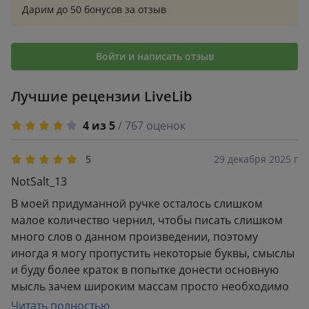
Дарим до 50 бонусов за отзыв
Войти и написать отзыв
Лучшие рецензии LiveLib
4 из 5
/ 767 оценок
5
29 декабря 2025 г
NotSalt_13
В моей придуманной ручке осталось слишком
малое количество чернил, чтобы писать слишком
много слов о данном произведении, поэтому
иногда я могу пропустить некоторые буквы, смыслы
и буду более краток в попытке донести основную
мысль зачем широким массам просто необходимо
прочесть рекомендуемую книгу, как великолепный
Читать полностью