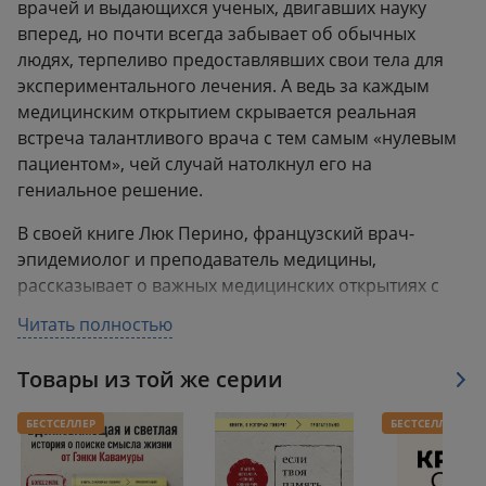
врачей и выдающихся ученых, двигавших науку
вперед, но почти всегда забывает об обычных
людях, терпеливо предоставлявших свои тела для
экспериментального лечения. А ведь за каждым
медицинским открытием скрывается реальная
встреча талантливого врача с тем самым «нулевым
пациентом», чей случай натолкнул его на
гениальное решение.
В своей книге Люк Перино, французский врач-
эпидемиолог и преподаватель медицины,
рассказывает о важных медицинских открытиях с
точки зрения таких пациентов.
Читать полностью
- Какая связь между веселящим газом, ярмарочным
Товары из той же серии
зазывалой-мошенником и изобретением
анестезии?
БЕСТСЕЛЛЕР
БЕСТСЕЛЛЕР
- Как «тифозная Мэри» стала чемпионкой мира по
карантину всех категорий?