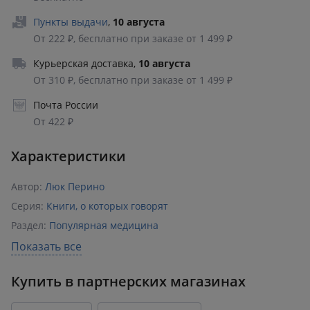
Пункты выдачи
,
10 августа
От 222 ₽, бесплатно при заказе от 1 499 ₽
Курьерская доставка
,
10 августа
От 310 ₽, бесплатно при заказе от 1 499 ₽
Почта России
От 422 ₽
Характеристики
Автор:
Люк Перино
Серия:
Книги, о которых говорят
Раздел:
Популярная медицина
Издательство:
Эксмо
,
БОМБОРА
Показать все
ISBN:
978-5-04-188967-8
Купить в партнерских магазинах
Возрастное ограничение:
18+
Год издания:
2025