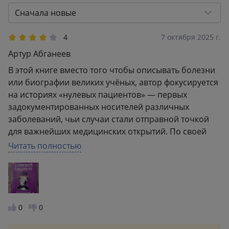
3
3
Сначала новые
2
0
1
1
4
7 октября 2025 г.
Артур Абганеев
В этой книге вместо того чтобы описывать болезни
или биографии великих учёных, автор фокусируется
на историях «нулевых пациентов» — первых
задокументированных носителей различных
заболеваний, чьи случаи стали отправной точкой
для важнейших медицинских открытий. По своей
структуре книга представляет собой сборник новелл
Читать полностью
или исторических очерков. Каждая глава посвящена
конкретному заболеванию (например, холере,
СПИДу, брюшному тифу, Эболе) и его первому
известному пациенту. Книга сочетает в себе
научную достоверность и элементы
0
0
художественного повествования.