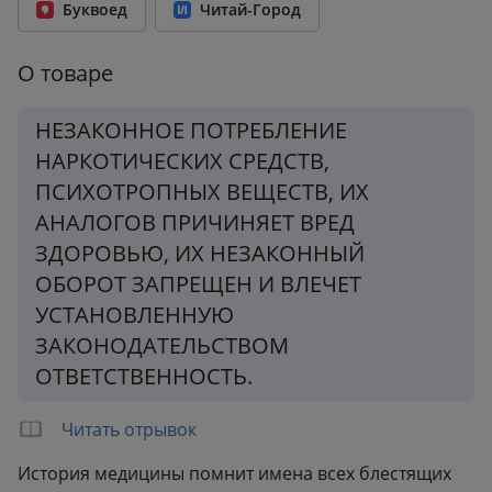
Буквоед
Читай-Город
Количество страниц:
256
Переплет:
Мягкий переплёт
О товаре
Формат:
120x180 мм
Вес:
0.17 кг
НЕЗАКОННОЕ ПОТРЕБЛЕНИЕ
НАРКОТИЧЕСКИХ СРЕДСТВ,
ПСИХОТРОПНЫХ ВЕЩЕСТВ, ИХ
АНАЛОГОВ ПРИЧИНЯЕТ ВРЕД
ЗДОРОВЬЮ, ИХ НЕЗАКОННЫЙ
ОБОРОТ ЗАПРЕЩЕН И ВЛЕЧЕТ
УСТАНОВЛЕННУЮ
ЗАКОНОДАТЕЛЬСТВОМ
ОТВЕТСТВЕННОСТЬ.
Читать отрывок
История медицины помнит имена всех блестящих