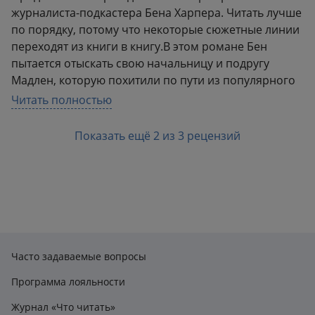
журналиста-подкастера Бена Харпера. Читать лучше
по порядку, потому что некоторые сюжетные линии
переходят из книги в книгу.В этом романе Бен
пытается отыскать свою начальницу и подругу
Мадлен, которую похитили по пути из популярного
ресторана. Похищение однозначно связано с одним
Читать полностью
из её журналистских расследований, и Бену с
коллегой необходимо заново прошерстить это дело,
Показать ещё 2 из 3 рецензий
чтобы найти преступника и Мадлен.Манера
изложения хороша, ничего лишнего. События
развиваются быстро, детективная сторона неплохо
закручена, кровавых подробностей, можно сказать,
нет. Хорошо соблюден баланс между
расследованиями и личной жизнью
персонажей.Добротное продолжение серии,
Часто задаваемые вопросы
пожалуй, даже более удачное, чем предыдущая
книга.
Программа лояльности
Журнал «Что читать»