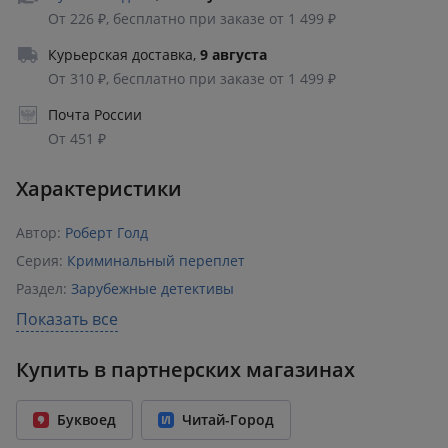
От 226 ₽, бесплатно при заказе от 1 499 ₽
Курьерская доставка
,
9 августа
От 310 ₽, бесплатно при заказе от 1 499 ₽
Почта России
От 451 ₽
Характеристики
Автор:
Роберт Голд
Серия:
Криминальный переплет
Раздел:
Зарубежные детективы
Издательство:
Corpus
Показать все
ISBN:
978-5-17-171626-4
Купить в партнерских магазинах
Возрастное ограничение:
18+
Количество страниц:
448
Буквоед
Читай-Город
Переплет:
Твёрдый переплёт