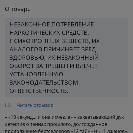
Формат:
138x210 мм
О товаре
Вес:
0.45 кг
НЕЗАКОННОЕ ПОТРЕБЛЕНИЕ
НАРКОТИЧЕСКИХ СРЕДСТВ,
ПСИХОТРОПНЫХ ВЕЩЕСТВ, ИХ
АНАЛОГОВ ПРИЧИНЯЕТ ВРЕД
ЗДОРОВЬЮ, ИХ НЕЗАКОННЫЙ
ОБОРОТ ЗАПРЕЩЕН И ВЛЕЧЕТ
УСТАНОВЛЕННУЮ
ЗАКОНОДАТЕЛЬСТВОМ
ОТВЕТСТВЕННОСТЬ.
Читать отрывок
– «10 секунд… и она исчезла» – захватывающий дух
детектив о тайнах прошлого, долгожданное
продолжение бестселлеров «12 тайн» и «11 лжецов».