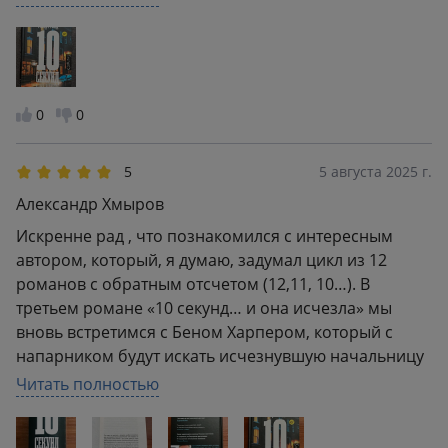
такого придумал автор на этот раз. С точки зрения
детектива книга очень топовая, в ней есть все.
0
0
5
5 августа 2025 г.
Александр Хмыров
Искренне рад , что познакомился с интересным
автором, который, я думаю, задумал цикл из 12
романов с обратным отсчетом (12,11, 10…). В
третьем романе «10 секунд… и она исчезла» мы
вновь встретимся с Беном Харпером, который с
напарником будут искать исчезнувшую начальницу
Мадлен и преступника. Умный, четко выстроенный
Читать полностью
роман с несколькими сюжетными линиями, очень
харизматичным, внешне обманчивым, но на деле