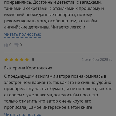
напряжение. Главы, повествование в которых
понравились. Достойный детектив, с загадками,
ведется от лица основного антагониста добавляют
тайнами и секретами, с отсылками к прошлому и
повествованию новое измерение. Они дали мне
имеющий неожиданные повороты, потому
ценное представление об его мотивах и событиях,
рекомендовать могу, особенно тем, кто любит
которые привели его к преступной жизни. Я с
английские детективы. Читается легко и
нетерпением дочитывала, ожидая увидеть, как всё
непринуждённо. Буду ждать новые книги цикла.
Читать полностью
сложится, предполагая один исход, но это
нисколько не помешало мне получить удовольствие
0
0
от не менее уникальной развязки, с которой
финишировал роман.
5
2 октября 2025 г.
Екатерина Коротовских
С предыдущими книгами автора познакомилась в
электронном варианте, так как это не сильно удобно
приобрела эту часть в бумаге, и не пожалела, так как
с героем я уже знакома, хотелось бы про него
только отметить что автор очень круто его
прописала) Самое интересное в этой книге
невероятно напряженный сюжет, угадать что же
Читать полностью