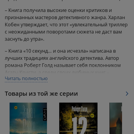
– Книга получила высокие оценки критиков и
признанных мастеров детективного жанра. Харлан
Кобен утверждает, что этот «увлекательный триллер
с неожиданными поворотами сюжета не даст вам
заснуть до утра».
– Книга «10 секунд… и она исчезла» написана в
лучших традициях английского детектива. Автор
романа Роберт Голд называет себя поклонником
Агаты Кристи, а среди своих любимых книг –
Читать полностью
«Убийство в Восточном экспрессе» и «Немезиду».
– Главный герой цикла – известный во всей
Товары из той же серии
Великобритании журналист-расследователь Бен
Харпер. За судьбу этого смелого, порядочного и
обаятельного персонажа хочется искренне
переживать до самой последней страницы.
– В романе «10 секунд… и она исчезла» Бену