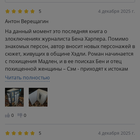
2
0
1
0
5
4 декабря 2025 г.
Антон Верещагин
На данный момент это последняя книга о
злоключениях журналиста Бена Харпера. Помимо
знакомых персон, автор вносит новых персонажей в
сюжет, живущих в общине Хэдли. Роман начинается
с похищения Мадлен, и в ее поисках Бен и отец
похищенной женщины – Сэм - приходят к истокам
печально известного дела об убийстве, которое
Читать полностью
определило ее карьеру, с большим количеством
сложностей и нюансов, чем казалось поначалу. Они
слаженно работают вместе в опасном
расследовании, при этом стараются опередить
преступников и выполнять их требования. Я быстро
0
0
влился в повествование и погрузился в историю с
многочисленными нитями, которые дополняют друг
5
4 декабря 2025 г.
друга, направляя к похитителям и их мотивам.