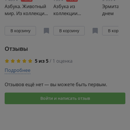
Азбука. Животный
Азбука из
Эрмитаж. Де
мир. Из коллекции
коллекции
днем
Государственного
Государственного
Эрмитажа
Эрмитажа (мини)
В корзину
В корзину
В корзину
Отзывы
5 из 5
/ 1 оценка
5
Подробнее
1
4
0
3
0
Отзывов ещё нет — вы можете быть первым.
2
0
1
0
Войти и написать отзыв