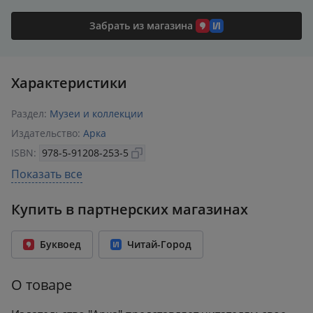
Забрать из магазина
Характеристики
Раздел:
Музеи и коллекции
Издательство:
Арка
ISBN:
978-5-91208-253-5
Год издания:
2025
Показать все
Количество страниц:
64
Купить в партнерских магазинах
Переплет:
Твёрдый переплёт
Формат:
213x215 мм
Буквоед
Читай-Город
Вес:
0.50 кг
О товаре