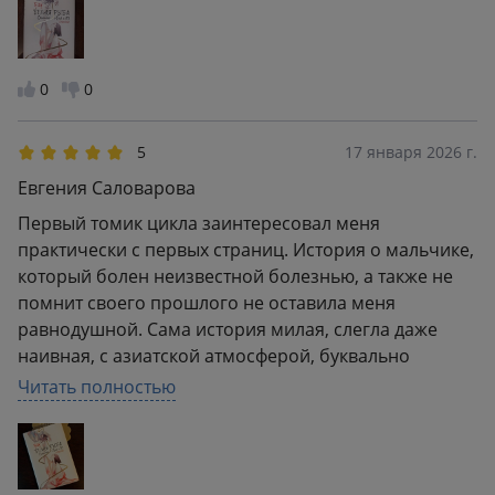
издавали редко рычание. И очень раздражало
описание Цзинь на полную главу, кому какая
принадлежит и что делает, это просто утомляет.
0
0
5
17 января 2026 г.
Евгения Саловарова
Первый томик цикла заинтересовал меня
практически с первых страниц. История о мальчике,
который болен неизвестной болезнью, а также не
помнит своего прошлого не оставила меня
равнодушной. Сама история милая, слегла даже
наивная, с азиатской атмосферой, буквально
покорила мое сердце. Отдельный восторг у меня
Читать полностью
вызывает обложка и ее оформление, это просто
невероятно красиво))