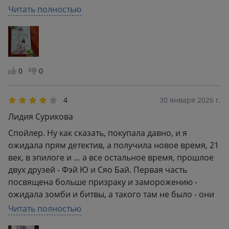
растянута (можно было уместить все в3 книги
Читать полностью
максимум) в целом читать удобно. Сама история
мне более чем понравилась. Да, это не стандартные
китайские авторы к которым я привыкла, но это и
хорошо. История именно что о дружбе, и немного
добавлено загадок (не скажу таинственности, тут
0
0
скорее просто повествование простенькое как и
сама история). в 1 томе нас знакомят с
4
30 января 2026 г.
персонажами, но лишь частично, современное
Лидия Сурикова
время переплетается с воспоминаниями и если
честно по итогу первой книги ничего не понятно...)
Спойлер. Ну как сказать, покупала давно, и я
но оно все равно того стоит, определенно
ожидала прям детектив, а получила новое время, 21
рекомендую.
век, в эпилоге и … а все остальное время, прошлое
двух друзей - Фэй Ю и Сяо Бай. Первая часть
посвящена больше призраку и заморожению -
ожидала зомби и битвы, а такого там не было - они
перешли по саду и вошли в помещение. И все.
Читать полностью
Никто не нападал, они стояли просто столбом и