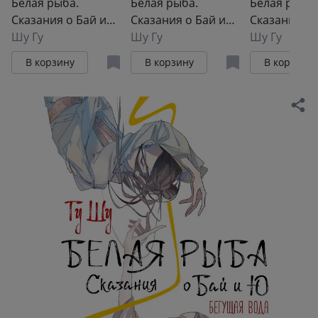
Белая рыба.
Белая рыба.
Белая рыба.
Сказания о Бай и
Сказания о Бай и
Сказания о 
Ю. Семена
Шу Гу
Ю. Тени прошлого
Шу Гу
Ю. Перья с
Шу Гу
сожалений (2)
(3)
(4)
В корзину
В корзину
В корзину