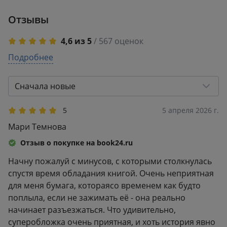
Отзывы
4,6 из 5
/ 567 оценок
5
Подробнее
453
4
47
3
37
Сначала новые
2
12
1
18
5
5 апреля 2026 г.
Мари Темнова
Отзыв о покупке на book24.ru
Начну пожалуй с минусов, с которыми столкнулась
спустя время обладания книгой. Очень неприятная
для меня бумага, котораясо временем как будто
поплыла, если не зажимать её - она реально
начинает разъезжаться. Что удивительно,
суперобложка очень приятная, и хоть история явно