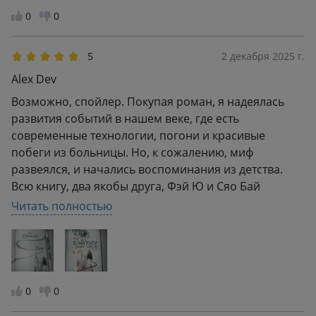
0
0
5
2 декабря 2025 г.
Alex Dev
Возможно, спойлер. Покупая роман, я надеялась
развития событий в нашем веке, где есть
современные технологии, погони и красивые
побеги из больницы. Но, к сожалению, миф
развеялся, и начались воспоминания из детства.
Всю книгу, два якобы друга, Фэй Ю и Сяо Бай
стараются раскрыть необъяснимые в том веке
Читать полностью
болезни. Болезнь, не спорю, была интригующая,
даже 3 ночи с музыкой цзинь лично для Сяо, были
трогательными. Но для мня слишком много
объяснений различий инструмента, кому что он
давал и как был утерян. Много воды, которая и не
0
0
относится к сюжету. Занизить не могу, рука не