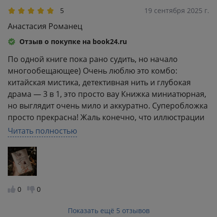
поднимется, но хотелось бы больше прорывных
5
19 сентября 2025 г.
моментов и локаций.
Анастасия Романец
Отзыв о покупке на book24.ru
По одной книге пока рано судить, но начало
многообещающее) Очень люблю это комбо:
китайская мистика, детективная нить и глубокая
драма — 3 в 1, это просто вау Книжка миниатюрная,
но выглядит очень мило и аккуратно. Суперобложка
просто прекрасна! Жаль конечно, что иллюстрации
внутри ч/б, а не цветные, и много опечаток Будем
Читать полностью
читать дальше
0
0
Показать ещё 5 отзывов