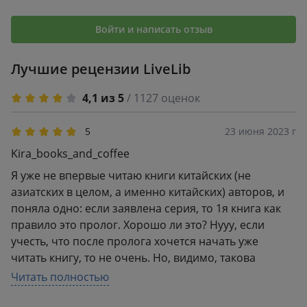
Войти и написать отзыв
Лучшие рецензии LiveLib
4,1 из 5
/ 1127 оценок
5
23 июня 2023 г
Kira_books_and_coffee
Я уже не впервые читаю книги китайских (не
азиатских в целом, а именно китайских) авторов, и
поняла одно: если заявлена серия, то 1я книга как
правило это пролог. Хорошо ли это? Нууу, если
учесть, что после пролога хочется начать уже
читать книгу, то не очень. Но, видимо, такова
особенность. Или мне попались несколько книг в
Читать полностью
подобном исполнении.Что по самой книге? Она мне