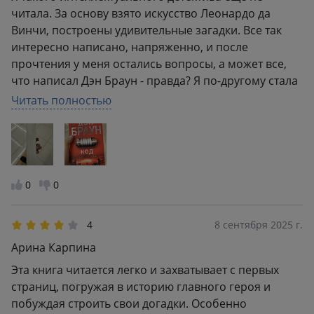
читала. За основу взято искусство Леонардо да
Винчи, построены удивительные загадки. Все так
интересно написано, напряженно, и после
прочтения у меня остались вопросы, а может все,
что написал Дэн Браун - правда? Я по-другому стала
смотреть на некоторые вещи. Читается легко, а вот
Читать полностью
заснуть не получится, пока не дочитаешь до конца.
Хороший формат, легкая книга, в руке держать
удобно, не смотря на то, что книга - пухлячок
0
0
4
8 сентября 2025 г.
Арина Карпина
Эта книга читается легко и захватывает с первых
страниц, погружая в историю главного героя и
побуждая строить свои догадки. Особенно