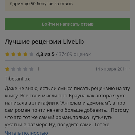
после которого захочется прочитать все его труды.
Дарим до 50 бонусов за отзыв
Войти и написать отзыв
Лучшие рецензии LiveLib
4,3 из 5
/ 37409 оценок
1
14 января 2011 г
TibetanFox
Даже не знаю, есть ли смысл писать рецензию на эту
книгу. Все свои мысли про Брауна как автора я уже
написала в эпитафии к "Ангелам и демонам", а про
сам роман почти нечего больше добавить... Потому
что это тот же самый роман, только чуть-чуть
ужатый в размере.Ну, посудите сами. Тот же
героически-туповатый Роберт Лэнгдон, которого
Читать полностью