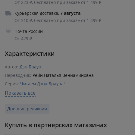
От 223 ₽, бесплатно при заказе от 1 499 ₽
Курьерская доставка
,
7 августа
От 310 ₽, бесплатно при заказе от 1 499 ₽
Почта России
От 429 ₽
Характеристики
Автор:
Дэн Браун
Переводчик:
Рейн Наталья Вениаминовна
Серия:
Читаем Дэна Брауна!
Раздел:
Зарубежные детективы
Показать все
Издательство:
АСТ
,
Neoclassic
Древние реликвии
ISBN:
978-5-17-086361-7
Возрастное ограничение:
16+
Купить в партнерских магазинах
Количество страниц:
544
Переплет:
Мягкий переплёт