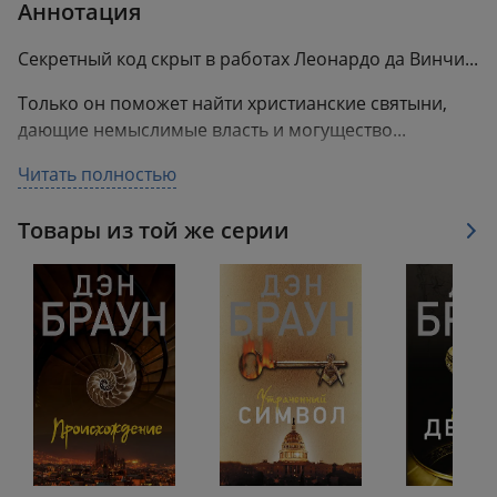
Аннотация
Секретный код скрыт в работах Леонардо да Винчи...
Только он поможет найти христианские святыни,
дающие немыслимые власть и могущество...
Ключ к величайшей тайне, над которой
Читать полностью
человечество билось веками, наконец может быть
найден...
Товары из той же серии