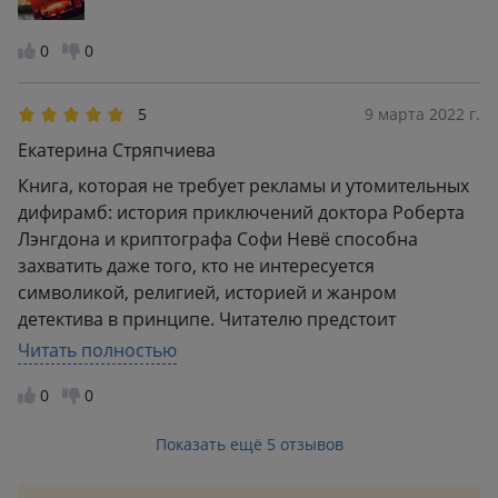
приятное что читать можно по отдельности каждую
Грааля , заветные ключи , особую позу человека и
книгу.
далее , далее по принципу кашу маслом не
0
0
испортишь , но вкус меняется -пересолил , а все ,
что слишком уже не то, куда пропала хваленая
5
9 марта 2022 г.
гармония ?
Екатерина Стряпчиева
Книга, которая не требует рекламы и утомительных
дифирамб: история приключений доктора Роберта
Лэнгдона и криптографа Софи Невё способна
захватить даже того, кто не интересуется
символикой, религией, историей и жанром
детектива в принципе. Читателю предстоит
разгадать множество загадок, шифров и намеков,
Читать полностью
оставленных дедушкой Софи для своей внучке и для
0
0
всего человечества в целом: что есть Святой грааль
и существует ли он на самом деле? Какое отношение
Показать ещё 5 отзывов
к нему имеет да Винчи? И что, если грааль дает ключ
к тайнам самой Софи?.. Блестящий роман Брауна,