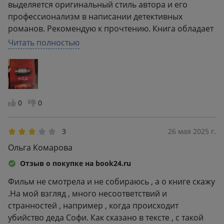
выделяется оригинальный стиль автора и его
профессионализм в написании детективных
романов. Рекомендую к прочтению. Книга обладает
привлекательной обложкой и отличным качеством
Читать полностью
печати. Благодарю книжный магазин и издательство
за их работу.
0
0
3
26 мая 2025 г.
Ольга Комарова
Отзыв о покупке на book24.ru
Фильм не смотрела и не собираюсь , а о книге скажу
.На мой взгляд , много несоответствий и
странностей , например , когда происходит
убийство деда Софи. Как сказано в тексте , с такой