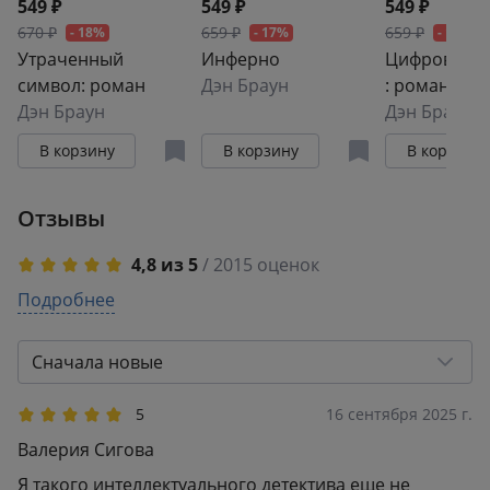
549 ₽
549 ₽
549 ₽
670 ₽
659 ₽
659 ₽
- 18%
- 17%
- 17%
Утраченный
Инферно
Цифровая к
символ: роман
Дэн Браун
: роман
Дэн Браун
Дэн Браун
В корзину
В корзину
В корзину
Отзывы
4,8 из 5
/ 2015 оценок
5
Подробнее
1K
4
15
3
28
Сначала новые
2
1
1
104
5
16 сентября 2025 г.
Валерия Сигова
Я такого интеллектуального детектива еще не