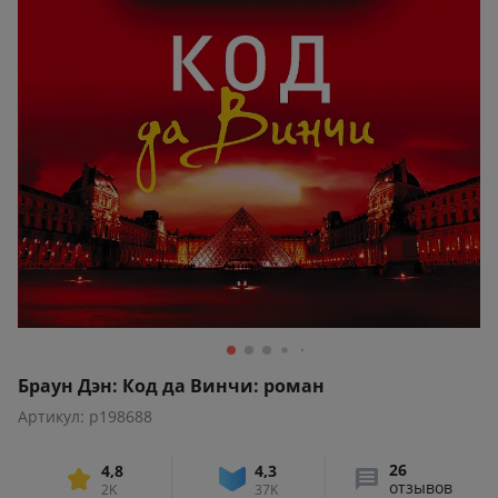
Браун Дэн: Код да Винчи: роман
Артикул: p198688
26
4,8
4,3
отзывов
2K
37K