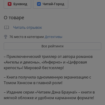
Буквоед
Читай-Город
Бумага:
газетная
Формат:
115x180 мм
О товаре
Вес:
0.28 кг
Читать отрывок
76 место в категории
Детективы
Все рейтинги
– Приключенческий триллер от автора романов
«Ангелы и демоны», «Инферно» и «Цифровая
крепость»! Мировой бестселлер!
– Книга получила одноименную экранизацию с
Томом Хэнксом в главной роли!
– Издание серии «Читаем Дэна Брауна!» – книги в
мягкой обложке и удобном карманном формате!