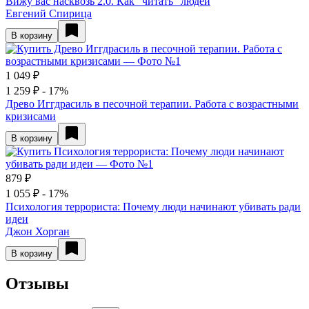
Вижу вас насквозь 2.0. Как "читать" людей
Евгений Спирица
В корзину
1 049 ₽
1 259 ₽
- 17%
Древо Иггдрасиль в песочной терапии. Работа с возрастными
кризисами
В корзину
879 ₽
1 055 ₽
- 17%
Психология террориста: Почему люди начинают убивать ради
идеи
Джон Хорган
В корзину
Отзывы