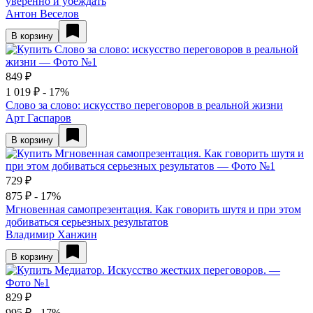
уверенно и убеждать
Антон Веселов
В корзину
849 ₽
1 019 ₽
- 17%
Слово за слово: искусство переговоров в реальной жизни
Арт Гаспаров
В корзину
729 ₽
875 ₽
- 17%
Мгновенная самопрезентация. Как говорить шутя и при этом
добиваться серьезных результатов
Владимир Ханжин
В корзину
829 ₽
995 ₽
- 17%