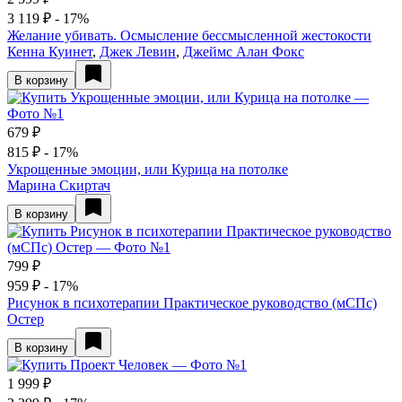
3 119 ₽
- 17%
Желание убивать. Осмысление бессмысленной жестокости
Кенна Куинет
,
Джек Левин
,
Джеймс Алан Фокс
В корзину
679 ₽
815 ₽
- 17%
Укрощенные эмоции, или Курица на потолке
Марина Скиртач
В корзину
799 ₽
959 ₽
- 17%
Рисунок в психотерапии Практическое руководство (мСПс)
Остер
В корзину
1 999 ₽