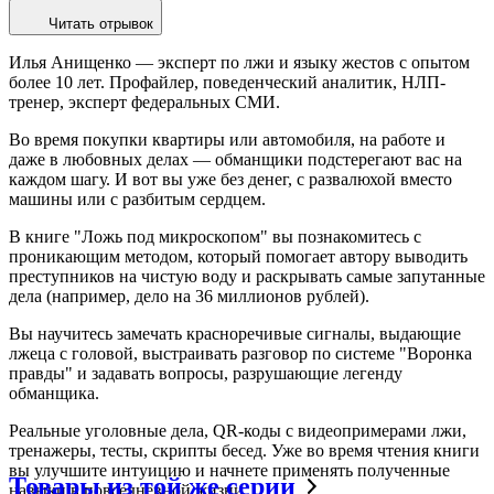
Читать отрывок
Илья Анищенко — эксперт по лжи и языку жестов с опытом
более 10 лет. Профайлер, поведенческий аналитик, НЛП-
тренер, эксперт федеральных СМИ.
Во время покупки квартиры или автомобиля, на работе и
даже в любовных делах — обманщики подстерегают вас на
каждом шагу. И вот вы уже без денег, с развалюхой вместо
машины или с разбитым сердцем.
В книге "Ложь под микроскопом" вы познакомитесь с
проникающим методом, который помогает автору выводить
преступников на чистую воду и раскрывать самые запутанные
дела (например, дело на 36 миллионов рублей).
Вы научитесь замечать красноречивые сигналы, выдающие
лжеца с головой, выстраивать разговор по системе "Воронка
правды" и задавать вопросы, разрушающие легенду
обманщика.
Реальные уголовные дела, QR-коды с видеопримерами лжи,
тренажеры, тесты, скрипты бесед. Уже во время чтения книги
вы улучшите интуицию и начнете применять полученные
Товары из той же серии
навыки в повседневной жизни.