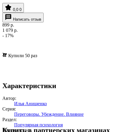
0,0
0
Написать отзыв
899
р.
1 079
р.
- 17%
Купили 50 раз
Характеристики
Автор:
Илья Анищенко
Серия:
Переговоры. Убеждение. Влияние
Раздел:
Популярная психология
Купить в партнерских магазинах
Издательство: