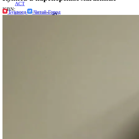
АСТ
ISBN:
Буквоед
Читай-Город
978-5-17-158904-2
Возрастное ограничение:
16+
Количество страниц:
352
Переплет:
Твёрдый переплёт
Бумага:
офсет
Формат:
132x206 мм
Вес:
0.42 кг