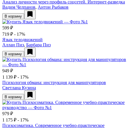
Анализ личности через профиль соцсетей. Интернет-разведка
Вадим Челпанов
,
Антон Рыбаков
В корзину
599 ₽
719 ₽
- 17%
Язык телодвижений
Аллан Пиз
,
Барбара Пиз
В корзину
949 ₽
1 139 ₽
- 17%
Психология обмана: инструкция для манипуляторов
Светлана Кузина
В корзину
979 ₽
1 175 ₽
- 17%
Психосоматика. Современное учебно-практическое