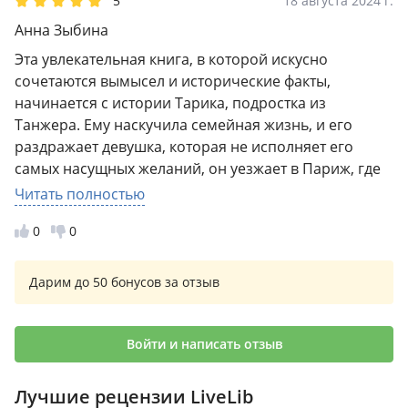
5
18 августа 2024 г.
Анна Зыбина
Эта увлекательная книга, в которой искусно
сочетаются вымысел и исторические факты,
начинается с истории Тарика, подростка из
Танжера. Ему наскучила семейная жизнь, и его
раздражает девушка, которая не исполняет его
самых насущных желаний, он уезжает в Париж, где
жила его мать до ее смерти. Оказавшись там без
Читать полностью
гроша в кармане и живя на отшибе, он подружился
0
0
с Ханной, приезжим американским историком-
феминисткой. С этого момента Тарик и Ханна по
очереди пишут от первого лица единственного
Дарим до 50 бонусов за отзыв
числа — смелый литературный прием, который
иногда вызывает кратковременное замешательство.
Странное эксцентричное поведение,
Войти и написать отзыв
романтические названия станций метро,
соблазнительные женщины, бездомные бродяги и
Лучшие рецензии LiveLib