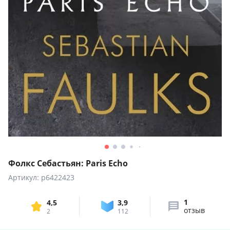
Фолкс Себастьян: Paris Echo
Артикул: p6422423
1
4,5
3,9
отзыв
2
112