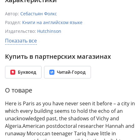
Автор:
Себастьян Фолкс
Раздел:
Книги на английском языке
Издательство:
Hutchinson
ISBN:
978-1-78-633022-2
Показать все
Год издания:
2018
Купить в партнерских магазинах
Количество страниц:
298
Переплет:
Мягкий переплёт
Буквоед
Читай-Город
Формат:
153x232 мм
Вес:
0.40 кг
О товаре
Here is Paris as you have never seen it before – a city in
which every building seems to hold the echo of an
unacknowledged past, the shadows of Vichy and
Algeria.American postdoctoral researcher Hannah and
runaway Moroccan teenager Tariq have little in