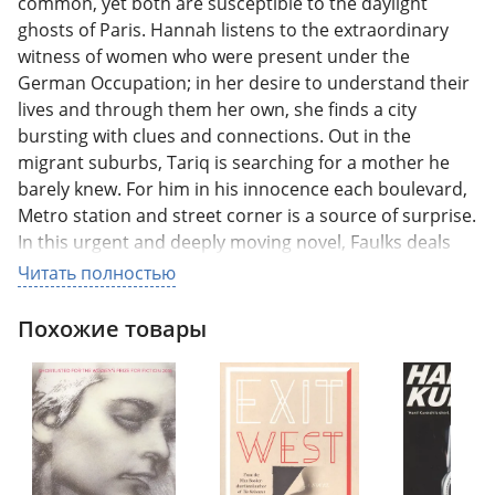
common, yet both are susceptible to the daylight
ghosts of Paris. Hannah listens to the extraordinary
witness of women who were present under the
German Occupation; in her desire to understand their
lives and through them her own, she finds a city
bursting with clues and connections. Out in the
migrant suburbs, Tariq is searching for a mother he
barely knew. For him in his innocence each boulevard,
Metro station and street corner is a source of surprise.
In this urgent and deeply moving novel, Faulks deals
with questions of empire, grievance and identity. With
Читать полностью
great originality and a dark humour, Paris Echo asks
how much we really need to know if we are to live a
Похожие товары
valuable life. .