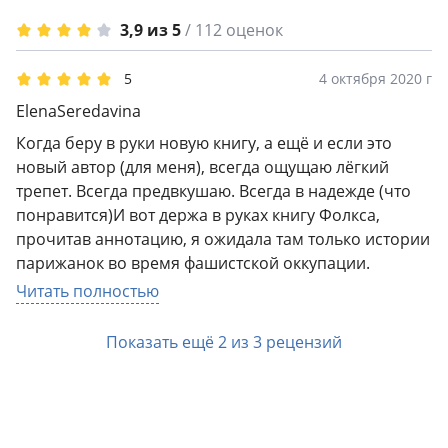
скрытое течение жестокости и ксенофобии. Все это
создает более правдивый портрет Парижа, чем
3,9 из 5
/ 112 оценок
обычно предлагает нам литература.
5
4 октября 2020 г
ElenaSeredavina
Когда беру в руки новую книгу, а ещё и если это
новый автор (для меня), всегда ощущаю лёгкий
трепет. Всегда предвкушаю. Всегда в надежде (что
понравится)И вот держа в руках книгу Фолкса,
прочитав аннотацию, я ожидала там только истории
парижанок во время фашистской оккупации.
Прочитав книгу, получила больше. Гораздо больше.
Читать полностью
Тема войны, тут по факту вторая тема,
второстепенная, фоновая. Хотя, тоже достаточно
Показать ещё 2 из 3 рецензий
хорошо освещена и раскрыта.Но главное тут, это
поиски себя, своего места в жизни, поиски ответов
на вопросы, которые трудно найти или же,
признаться себе в том, что очевидно. А кто и что