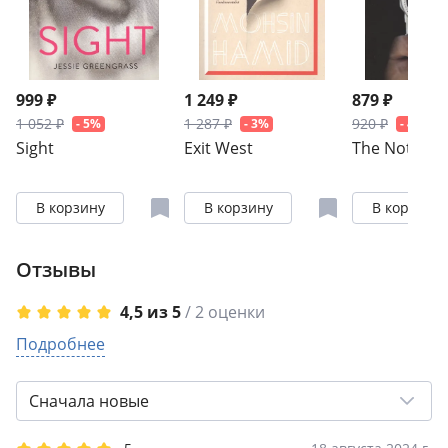
999 ₽
1 249 ₽
879 ₽
1 052 ₽
1 287 ₽
920 ₽
- 5%
- 3%
- 4%
Sight
Exit West
The Nothing
В корзину
В корзину
В корзину
Отзывы
4,5 из 5
/ 2 оценки
5
Подробнее
1
4
1
3
0
Сначала новые
2
0
1
0