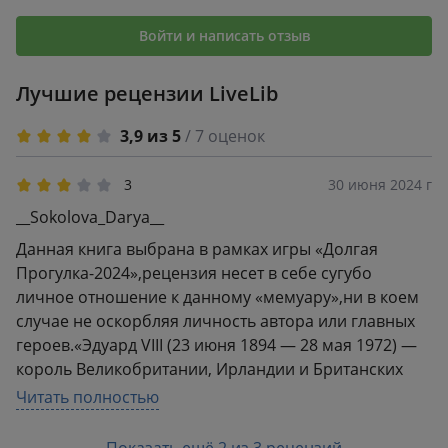
Войти и написать отзыв
Лучшие рецензии LiveLib
3,9 из 5
/ 7 оценок
3
30 июня 2024 г
__Sokolova_Darya__
Данная книга выбрана в рамках игры «Долгая
Прогулка-2024»,рецензия несет в себе сугубо
личное отношение к данному «мемуару»,ни в коем
случае не оскорбляя личность автора или главных
героев.«Эдуард VIII (23 июня 1894 — 28 мая 1972) —
король Великобритании, Ирландии и Британских
заморских доминионов, император Индии на
Читать полностью
протяжении десяти месяцев (с 20 января по 11
декабря 1936 года). Не был коронован. Отрёкся от