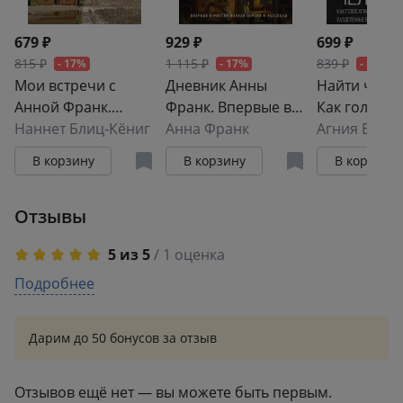
679 ₽
929 ₽
699 ₽
815 ₽
1 115 ₽
839 ₽
- 17%
- 17%
- 17%
Мои встречи с
Дневник Анны
Найти челов
Анной Франк.
Франк. Впервые в
Как голос А
Откровения
Наннет Блиц-Кёниг
России полная
Анна Франк
Барто соед
Агния Барто
выжившей в
версия и рассказы
судьбы,
В корзину
В корзину
В корзину
концлагере
разделенны
войной
Отзывы
5 из 5
/ 1 оценка
5
Подробнее
1
4
0
3
0
Дарим до 50 бонусов за отзыв
2
0
1
0
Отзывов ещё нет — вы можете быть первым.