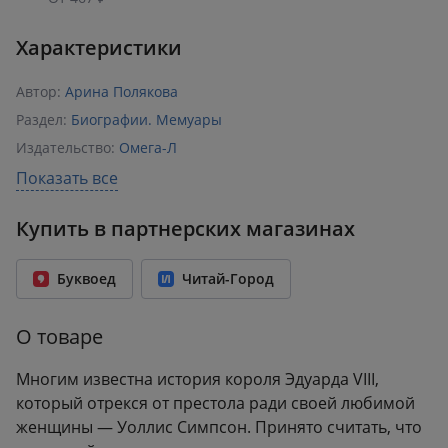
Характеристики
Автор:
Арина Полякова
Раздел:
Биографии. Мемуары
Издательство:
Омега-Л
ISBN:
9785911469221
Показать все
Год издания:
2013
Купить в партнерских магазинах
Количество страниц:
270
Переплет:
Твёрдый переплёт
Буквоед
Читай-Город
Формат:
146x207 мм
Вес:
0.55 кг
О товаре
Многим известна история короля Эдуарда VIII,
который отрекся от престола ради своей любимой
женщины — Уоллис Симпсон. Принято считать, что