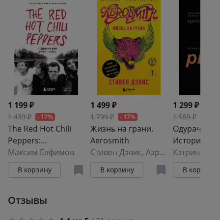
1 199 ₽
1 499 ₽
1 299 ₽
1 439 ₽
1 799 ₽
1 559 ₽
- 17%
- 17%
- 17%
The Red Hot Chili
Жизнь на грани.
Одурачить 
Peppers:
Aerosmith
История гр
Эксклюзивная
Максим Елфимов
Стивен Дэвис
,
Аэросмит
Pixies,
Кэтрин Гэнц
биография. Годы на
рассказанн
В корзину
В корзину
В корзину
EMI (1983 - 1990)
самими
Отзывы