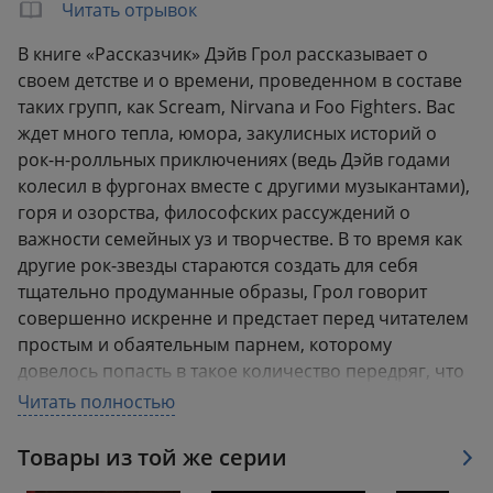
Читать отрывок
В книге «Рассказчик» Дэйв Грол рассказывает о
своем детстве и о времени, проведенном в составе
таких групп, как Scream, Nirvana и Foo Fighters. Вас
ждет много тепла, юмора, закулисных историй о
рок-н-ролльных приключениях (ведь Дэйв годами
колесил в фургонах вместе с другими музыкантами),
горя и озорства, философских рассуждений о
важности семейных уз и творчестве. В то время как
другие рок-звезды стараются создать для себя
тщательно продуманные образы, Грол говорит
совершенно искренне и предстает перед читателем
простым и обаятельным парнем, которому
довелось попасть в такое количество передряг, что
нам с вами и не снилось.
Читать полностью
Незаконное потребление наркотических средств,
Товары из той же серии
психотропных веществ, их аналогов причиняет вред