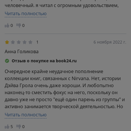
человечный. я читал с огромным удовольствием,
осознавая, что это одна из лучших книг о нем.
Читать полностью
Отличный перевод. Рекомендую книгу всем
0
0
любителям Джона Леннона.
1
6 ноября 2022 г.
Анна Голикова
Отзыв о покупке на book24.ru
Очередное крайне неудачное пополнение
коллекции книг, связанных с Nirvana. Нет, истории
Дэйва Грола очень даже хороши. И любопытно
наконец-то сместить фокус на него, поскольку он
давно уже не просто "ещё один парень из группы" и
активно занимается творческой деятельностью. Но
я ещё даже не могу оценить русский перевод,
Читать полностью
поскольку только что распаковала посылку и
5
0
пытаюсь понять, каким образом издание с