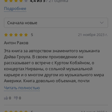
4,4 из 5
/ 21 оценка
5
Подробнее
18
4
0
3
0
Сначала новые
2
0
1
3
5
21 ноября 2023 г.
Антон Раков
Эта книга за авторством знаменитого музыканта
Дэйва Гроула. В своем произведении он
рассказывает о встрече с Куртом Кобэйном, о
концертах Нирваны, о сольной музыкальной
карьере и о многом другом из музыкального мира
Америки. Книга довольно объемная, почти
четыреста страниц. Отличная обложка, твердый
Читать полностью
переплет, четкая печать текста.
0
0