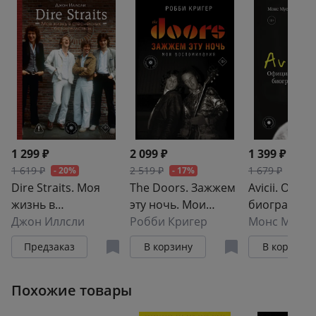
здоровью, их незаконный оборот запрещен и
влечет установленную законодательством
ответственность
1 299 ₽
2 099 ₽
1 399 ₽
1 619 ₽
2 519 ₽
1 679 ₽
- 20%
- 17%
- 17%
Dire Straits. Моя
The Doors. Зажжем
Avicii. Офи
жизнь в
эту ночь. Мои
биография
стесненных
Джон Иллсли
воспоминания
Робби Кригер
Монс Мусес
обстоятельствах
Предзаказ
В корзину
В корзину
Похожие товары