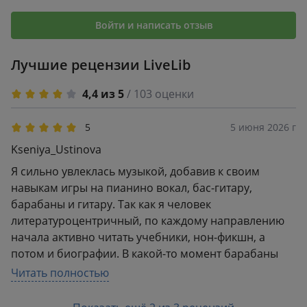
вихляющимся слабеньким переплётом, полностью
напечатанное на самой дешёвой "газетной" бумаге,
Войти и написать отзыв
обычно используемой в покетбуках, без единой
цветной вклейки (немногочисленные фото
Лучшие рецензии LiveLib
раскиданы по этим же газетным страницам и
обладают не лучшим качеством) может стоить 1245
4,4 из 5
/ 103 оценки
рублей. Оценка конкретно этому изданию
выставлена именно за его физическое воплощение,
5
5 июня 2026 г
поскольку подобные книги (и за подобную цену)
Kseniya_Ustinova
часто покупают в коллекцию или в подарок, и люди
Я сильно увлеклась музыкой, добавив к своим
вправе рассчитывать на что-то получше. Моего
навыкам игры на пианино вокал, бас-гитару,
мнения не изменят даже безупречный перевод и
барабаны и гитару. Так как я человек
безукоризненно выправленный текст.
литературоцентричный, по каждому направлению
начала активно читать учебники, нон-фикшн, а
потом и биографии. В какой-то момент барабаны
увлекли меня больше всего, и я взялась за эту
Читать полностью
книгу.Дэйв Грол написал восторженный, немного
сумбурный, невероятно живой роман-странствие по