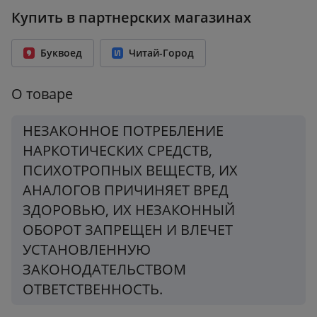
Купить в партнерских магазинах
Возрастное ограничение:
18+
Количество страниц:
384
Буквоед
Читай-Город
Переплет:
Твёрдый переплёт
Формат:
171x243 мм
О товаре
Вес:
0.59 кг
НЕЗАКОННОЕ ПОТРЕБЛЕНИЕ
НАРКОТИЧЕСКИХ СРЕДСТВ,
ПСИХОТРОПНЫХ ВЕЩЕСТВ, ИХ
АНАЛОГОВ ПРИЧИНЯЕТ ВРЕД
ЗДОРОВЬЮ, ИХ НЕЗАКОННЫЙ
ОБОРОТ ЗАПРЕЩЕН И ВЛЕЧЕТ
УСТАНОВЛЕННУЮ
ЗАКОНОДАТЕЛЬСТВОМ
ОТВЕТСТВЕННОСТЬ.