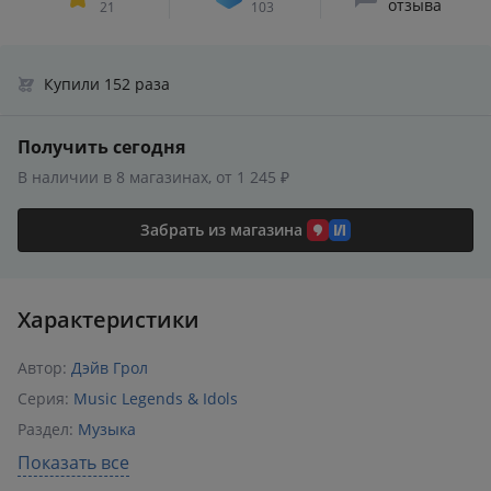
отзыва
21
103
Купили 152 раза
Получить сегодня
В наличии в 8 магазинах, от 1 245 ₽
Забрать из магазина
Характеристики
Автор:
Дэйв Грол
Серия:
Music Legends & Idols
Раздел:
Музыка
Издательство:
АСТ
,
Кладезь
Показать все
ISBN:
978-5-17-146242-0