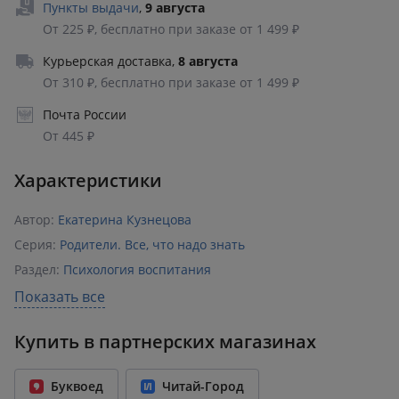
Пункты выдачи
,
9 августа
От 225 ₽, бесплатно при заказе от 1 499 ₽
Курьерская доставка
,
8 августа
От 310 ₽, бесплатно при заказе от 1 499 ₽
Почта России
От 445 ₽
Характеристики
Автор:
Екатерина Кузнецова
Серия:
Родители. Все, что надо знать
Раздел:
Психология воспитания
Издательство:
АСТ
,
Кладезь
Показать все
ISBN:
978-5-17-163441-4
Купить в партнерских магазинах
Возрастное ограничение:
18+
Количество страниц:
256
Буквоед
Читай-Город
Переплет:
Твёрдый переплёт