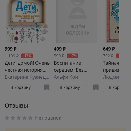
999 ₽
499 ₽
649 ₽
1 199 ₽
599 ₽
792 ₽
- 17%
- 17%
- 18%
Дети, домой! Очень
Воспитание
Тайная опор
честная история
сердцем. Без
привязанно
усыновления
Екатерина Кузнецова
правил и условий.
Альфи Кон
жизни ребе
Покетбук
В корзину
В корзину
В корзину
Отзывы
Нет оценок