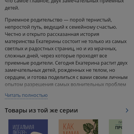
что самое главное, двух замечательных приемных
детей.
Приемное родительство — порой тернистый,
непростой путь, ведущий к семейному счастью.
Честно и открыто рассказанная история
материнства Екатерины состоит не только из самых
светлых и радостных страниц, но и из мрачных,
сложных дней, через которые проходят все
приемные родители. Сегодня Екатерина растит двух
замечательных детей, рожденных не телом, но
сердцем, и готова поделиться с вами своим личным
опытом разрешения самых волнительных проблем
приемного родительства.
Читать полностью
• Как подготовиться к появлению малыша и пройти
Товары из той же серии
процедуру его усыновления?
• Как встретить своего ребенка?