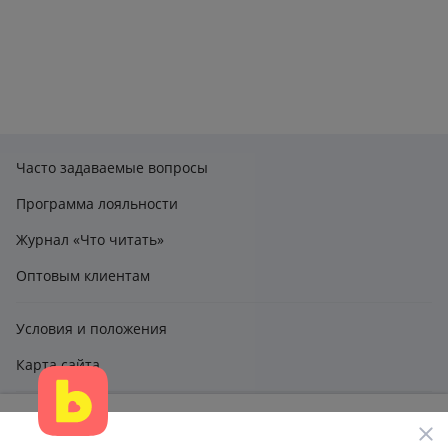
Часто задаваемые вопросы
Программа лояльности
Журнал «Что читать»
Оптовым клиентам
Условия и положения
Карта сайта
Этот сайт использует файлы cookie и другие технологии,
claimbook24@bookcentre.ru
чтобы помочь вам в навигации, а также предоставить