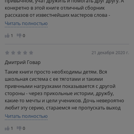
привычном, учат дружить и помогать друг другу. А
конкретно в этой книге отличный сборник
рассказов от известнейших мастеров слова -
полистайте книгу! Ребенку очень понравилась, но
Читать полностью
мы и не сомневались. Спасибо, что доставили
1
0
быстро!
21 декабря 2020 г.
Дмитрий Говар
Такие книги просто необходимы детям. Вся
школьная система с ее тяготами и такими
привчными нагрузками показывается с другой
стороны - через прикольные истории, дружбу,
какие-то мечты и цели учеников. Дочь невероятно
любит эту серию, стараемся не пропускать выход
новых книг. А мне особенно импонирует, что
Читать полностью
авторы-классики до сих пор востребованы и
1
0
любимы детьми. Рекомендую всем, кому