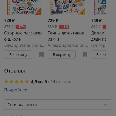
729 ₽
729 ₽
749 ₽
875 ₽
889 ₽
899 ₽
- 17%
- 18%
- 17%
Озорные рассказы
Тайны детективов
Дети и Эти.
о школе
из 4"а"
дяди Коли
Эдуард Успенский
,
Михаил Зощенко
Александра Калинина
Воронцова
Григорий О
В корзину
В корзину
В корзину
Отзывы
4,9 из 5
/ 14 оценок
5
Подробнее
13
4
1
3
0
Сначала новые
2
0
1
0