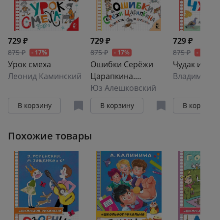
729 ₽
729 ₽
729 ₽
875 ₽
875 ₽
875 ₽
- 17%
- 17%
- 17%
Урок смеха
Ошибки Серёжи
Чудак из 5 "
Леонид Каминский
Царапкина.
Повесть и рассказы
Юз Алешковский
В корзину
В корзину
В корзину
Похожие товары