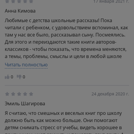
17 января 2021 г.
Анна Кимова
Любимые с детства школьные рассказы! Пока
читали с ребенком, с удовольствием вспоминал, как
там у нас все было, рассказывал сыну. Посмеялись.
Для этого и переиздаются такие книги авторов-
классиков - чтобы показать, что времена меняются,
а темы, проблемы, смыслы и цели в любой школе
остаются теми же. Такие книги должны быть в
Читать полностью
каждом доме, тут даже сомневаться не в чем.
0
0
Добрые, ироничные, наполненные глубоким
смыслом, классные, одним словом!
24 декабря 2020 г.
Эмиль Шагирова
Я считаю, что смешных и веселых книг про школу
должно быть как можно больше. Они помогают
детям снимать стресс от учебы, видеть хорошее в