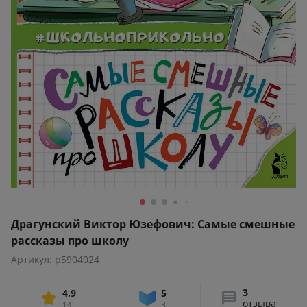
Драгунский Виктор Юзефович: Самые смешные
рассказы про школу
Артикул: p5904024
3
4,9
5
отзыва
14
3