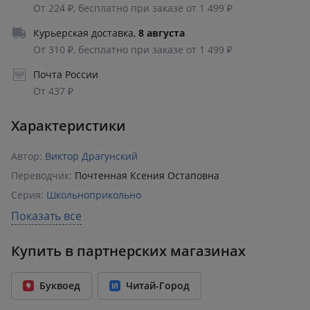
От 224 ₽, бесплатно при заказе от 1 499 ₽
Курьерская доставка
,
8 августа
От 310 ₽, бесплатно при заказе от 1 499 ₽
Почта России
От 437 ₽
Характеристики
Автор:
Виктор Драгунский
Переводчик:
Почтенная Ксения Остаповна
Серия:
Школьноприкольно
Раздел:
Юмор
Показать все
Издательство:
АСТ
,
Малыш
Купить в партнерских магазинах
ISBN:
978-5-17-132730-9
Возрастное ограничение:
6+
Буквоед
Читай-Город
Количество страниц:
160