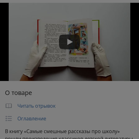
Переплет:
Твёрдый переплёт
Бумага:
офсет
Формат:
145x219 мм
Вес:
0.30 кг
О товаре
Читать отрывок
Оглавление
В книгу «Самые смешные рассказы про школу»
вошли произведения классиков детской литературы,