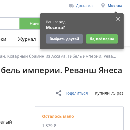
Доставка
Москва
Ваш город —
Найти
Вход
/
Регистрация
Москва?
рки
Журнал
Подарки
Ещё
Выбрать другой
Да, всё верно
Сандокан. Коварный брамин из Ассама. Гибель империи. Реванш Янеса
ибель империи. Реванш Янеса
Поделиться
Купили 75 раз
Осталось мало
Белый
1 379 ₽