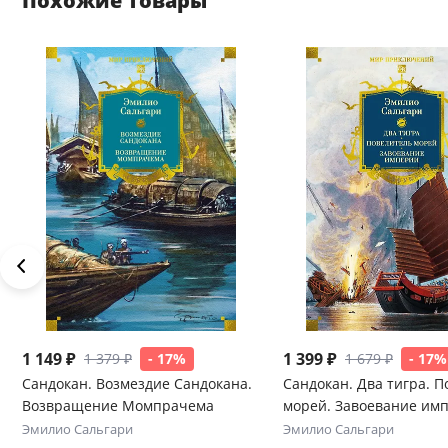
Похожие товары
1 149 ₽
1 399 ₽
1 379 ₽
- 17%
1 679 ₽
- 17%
Сандокан. Возмездие Сандокана.
Сандокан. Два тигра. 
Возвращение Момпрачема
морей. Завоевание им
Эмилио Сальгари
Эмилио Сальгари