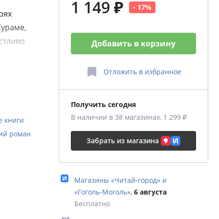
1 149 ₽
- 17%
рях
Сураме,
стливо
Добавить в корзину
лаждаясь
 в
Отложить
в избранное
г
Получить сегодня
один
В наличии в 38 магазинах, 1 299 ₽
 книги
 армией
ий роман
есу,
Забрать из магазина
спеет ли
шему
иться
Магазины «Читай‑город» и
токих
«Гоголь‑Моголь»
,
6 августа
Бесплатно