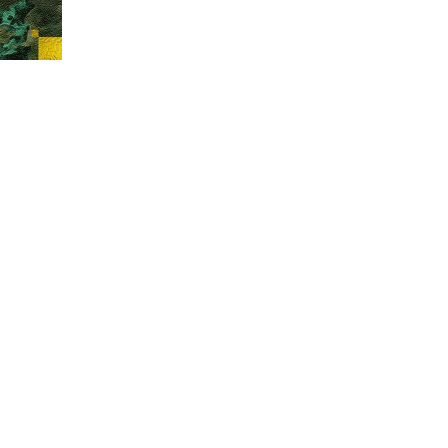
Все три романа — «Коварный брамин из 
«Гибель империи» и «Реванш Янеса» —
сопровождаются иллюстрациями знамен
итальянских художников Дженнаро Д’Ама
Альберто делла Валле. Произведения лег
основу популярного сериала «Сандокан,
пиратов», вышедшего на экраны в 2025 го