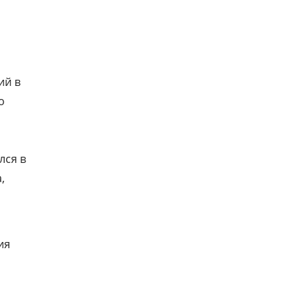
ий в
о
лся в
,
ия