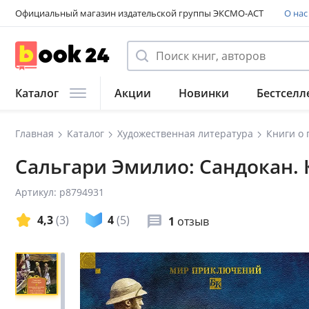
Официальный магазин издательской группы ЭКСМО-АСТ
О нас
Каталог
Акции
Новинки
Бестселл
Главная
Каталог
Художественная литература
Книги о
Сальгари Эмилио: Сандокан.
Артикул: p8794931
4,3
(3)
4
(5)
1
отзыв