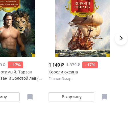
1 149 ₽
1 
9 ₽
- 17%
1 379 ₽
- 17%
ротимый. Тарзан
Короли океана
Ав
зан и Золотой лев (с
Зо
Гюстав Эмар
Гю
зину
В корзину