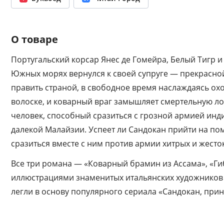
О товаре
Португальский корсар Янес де Гомейра, Белый Тигр 
Южных морях вернулся к своей супруге — прекрасной
править страной, в свободное время наслаждаясь охо
волоске, и коварный враг замышляет смертельную лов
человек, способный сразиться с грозной армией инди
далекой Малайзии. Успеет ли Сандокан прийти на пом
сразиться вместе с ним против армии хитрых и жесто
Все три романа — «Коварный брамин из Ассама», «Г
иллюстрациями знаменитых итальянских художников 
легли в основу популярного сериала «Сандокан, прин