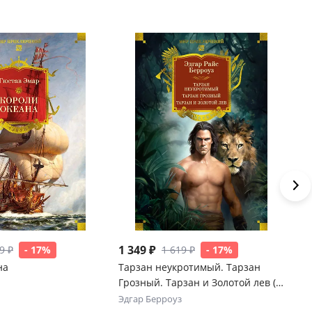
1 349 ₽
1 
9 ₽
- 17%
1 619 ₽
- 17%
на
Тарзан неукротимый. Тарзан
Со
Грозный. Тарзан и Золотой лев (с
Бе
илл.)
ти
Эдгар Берроуз
Гю