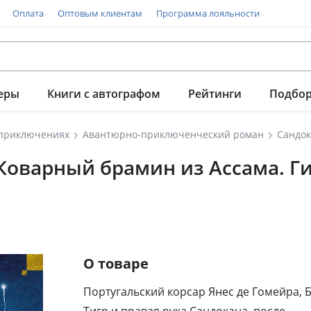
Оплата
Оптовым клиентам
Программа лояльности
еры
Книги с автографом
Рейтинги
Подбо
 приключениях
Авантюрно-приключенческий роман
 Коварный брамин из Ассама. Г
О товаре
Португальский корсар Янес де Гомейра, 