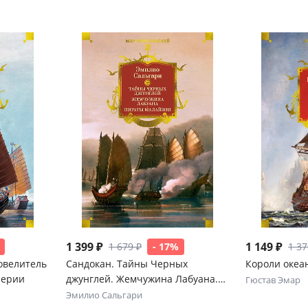
1 399 ₽
1 149 ₽
1 679 ₽
- 17%
1 37
Повелитель
Сандокан. Тайны Черных
Короли океа
перии
джунглей. Жемчужина Лабуана.
Гюстав Эмар
Пираты Малайзии
Эмилио Сальгари