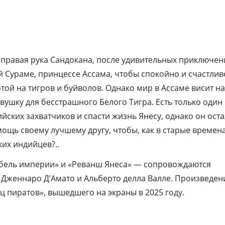
и правая рука Сандокана, после удивительных приключен
 Сураме, принцессе Ассама, чтобы спокойно и счастлив
той на тигров и буйволов. Однако мир в Ассаме висит на
ушку для бесстрашного Белого Тигра. Есть только один
йских захватчиков и спасти жизнь Янесу, однако он оста
ощь своему лучшему другу, чтобы, как в старые времена
ких индийцев?..
ибель империи» и «Реванш Янеса» — сопровождаются
Дженнаро Д’Амато и Альберто делла Валле. Произведен
ц пиратов», вышедшего на экраны в 2025 году.