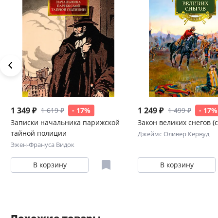
1 349 ₽
1 249 ₽
1 619 ₽
- 17%
1 499 ₽
- 17%
Записки начальника парижской
Закон великих снегов (с
тайной полиции
Джеймс Оливер Кервуд
Эжен-Франуса Видок
В корзину
В корзину