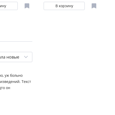
зину
В корзину
ала новые
о, уж больно
изведений. Текст
дто он