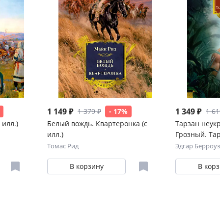
1 149 ₽
1 349 ₽
1 379 ₽
- 17%
1 61
 илл.)
Белый вождь. Квартеронка (с
Тарзан неук
илл.)
Грозный. Тар
илл.)
Томас Рид
Эдгар Берроуз
В корзину
В кор