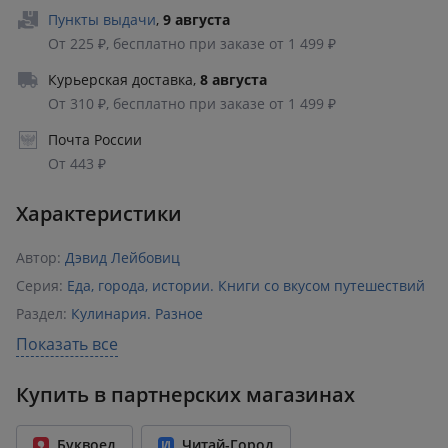
Пункты выдачи
,
9 августа
От 225 ₽, бесплатно при заказе от 1 499 ₽
Курьерская доставка
,
8 августа
От 310 ₽, бесплатно при заказе от 1 499 ₽
Почта России
От 443 ₽
Характеристики
Автор:
Дэвид Лейбовиц
Серия:
Еда, города, истории. Книги со вкусом путешествий
Раздел:
Кулинария. Разное
Издательство:
Эксмо
Показать все
ISBN:
978-5-04-177618-3
Купить в партнерских магазинах
Возрастное ограничение:
18+
Год издания:
2023
Буквоед
Читай-Город