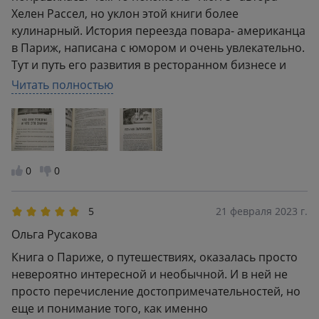
Хелен Рассел, но уклон этой книги более
кулинарный. История переезда повара- американца
в Париж, написана с юмором и очень увлекательно.
Тут и путь его развития в ресторанном бизнесе и
много историй о характере французов, их
Читать полностью
привычках в быту и повседневной жизни, работе их
медицинской системы и прочее. Довольно много
рецептов, как простых так и сложных в
приготовлении, например, шоколадный мусс, кекс
или мороженое. Оформление супер! Обложка
0
0
привлекает внимание и отражает суть книги
5
21 февраля 2023 г.
Ольга Русакова
Книга о Париже, о путешествиях, оказалась просто
невероятно интересной и необычной. И в ней не
просто перечисление достопримечательностей, но
еще и понимание того, как именно