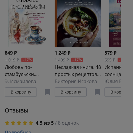
849 ₽
1 249 ₽
579 ₽
1 019 ₽
1 499 ₽
695 ₽
- 17%
- 17%
- 17%
Любовь по-
Несладкая книга. 48
Испания со
стамбульски.
простых рецептов
солнца (обл
Сердечные
Э. Исмаилова
для быстрой,
Виктория Исакова
Юлия Евдок
авантюры в самом
неторопливой и
В корзину
В корзину
В корзину
гастрономическом
ленивой трапезы
городе
Отзывы
4,5 из 5
/ 8 оценок
5
Подробнее
7