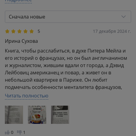
4
0
3
0
Сначала новые
2
0
1
1
5
17 декабря 2024 г.
Ирина Сухова
Книга, чтобы расслабиться, в духе Питера Мейла и
его историй о французах, но он был англичанином
и журналистом, жившим вдали от города, а Дэвид
Лейбовиц американец и повар, а живет он в
небольшой квартирке в Париже. Он любит
подмечать особенности менталитета французов,
возникающие трудности в общении, но и радости от
Читать полностью
моментов когда достигнуто понимание. С любовью
к городу и его жителям, с юмором, автор делится
повседневными историями о новых знакомствах и
открытиях. Дэвид также является автором
кулинарных книг, поэтому тут много рецептов
0
1