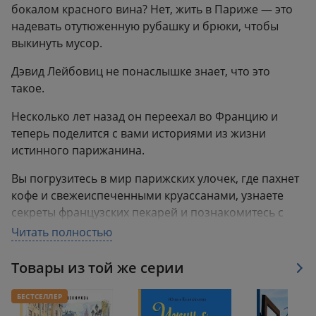
бокалом красного вина? Нет, жить в Париже — это
надевать отутюженную рубашку и брюки, чтобы
выкинуть мусор.
Дэвид Лейбовиц не понаслышке знает, что это
такое.
Несколько лет назад он переехал во Францию и
теперь поделится с вами историями из жизни
истинного парижанина.
Вы погрузитесь в мир парижских улочек, где пахнет
кофе и свежеиспеченными круассанами, узнаете
секреты французских пекарей и познакомитесь с
культурой страны, где берет свое начало высокая
Читать полностью
кухня. А изысканные рецепты станут вашими
проводниками в мир кулинарии.
Товары из той же серии
Искрометный юмор в сочетании с незабываемым
БЕСТСЕЛЛЕР
послевкусием!