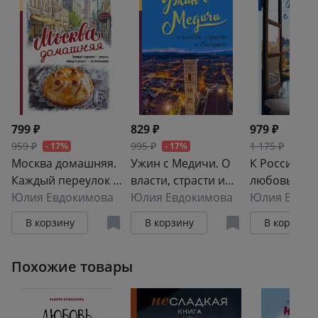
799 ₽
829 ₽
979 ₽
959 ₽
995 ₽
1 175 ₽
- 17%
- 17%
- 17%
Москва домашняя.
Ужин с Медичи. О
К России с
Каждый переулок -
власти, страсти и
любовью! В
рецепт, каждый
Юлия Евдокимова
бисквите
Юлия Евдокимова
поисках ти
Юлия Евдок
рецепт -
восходов и
В корзину
В корзину
В корзину
воспоминание
изумрудног
варенья
Похожие товары