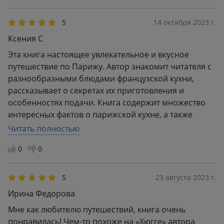
«французских блюд», некоторые даже хочется
попробовать самому приготовить. Обложка яркая,
5
14 октября 2023 г.
глянцевая, книга формата «покет», есть черно-
Ксения С
белые фото
Эта книга настоящее увлекательное и вкусное
путешествие по Парижу. Автор знакомит читателя с
разнообразными блюдами французской кухни,
рассказывает о секретах их приготовления и
особенностях подачи. Книга содержит множество
интересных фактов о парижской кухне, а также
истории из жизни самого автора. Рекомендую всем,
Читать полностью
кто хочет окунуться в атмосферу Парижа и узнать
0
0
больше о его гастрономических традициях.
5
23 августа 2023 г.
Ирина Федорова
Мне как любителю путешествий, книга очень
понравилась! Чем-то похоже на «Хюгге» автора