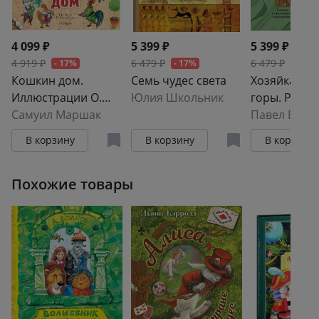
4 099 ₽
5 399 ₽
5 399 ₽
4 919 ₽
6 479 ₽
6 479 ₽
- 17%
- 17%
- 17%
Кошкин дом.
Семь чудес света
Хозяйка Ме
Иллюстрации О.
Юлия Школьник
горы. Рисун
Ионайтис
Самуил Маршак
Антейку
Павел Бажо
В корзину
В корзину
В корзину
Похожие товары