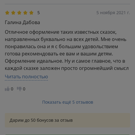
5
5 ноября 2021 г.
Галина Дабова
Отличное оформление таких известных сказок,
направленных буквально на всех детей. Мне очень
понравилась она и я с большим удовольствием
готова рекомендовать ее вам и вашим детям.
Оформление идеальное. Ну и самое главное, что в
каждой сказке заложен просто огромнейший смысл
и это очень важно, на самом деле для каждого
Читать полностью
ребенка в плане развития и становления личности.
0
0
Так что рекомендую обратить внимание.
Показать ещё 5 отзывов
Дарим до 50 бонусов за отзыв