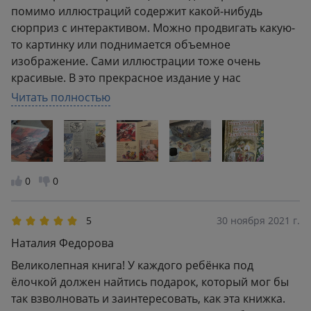
помимо иллюстраций содержит какой-нибудь
сюрприз с интерактивом. Можно продвигать какую-
то картинку или поднимается объемное
изображение. Сами иллюстрации тоже очень
красивые. В это прекрасное издание у нас
влюбились и взрослые, и дети. Очень рекомендую в
Читать полностью
качестве подарка, ребенок не будет разочарован.
PS: сказки "Снежная королева" и "Щелкунчик" даны
в сокращении.
0
0
5
30 ноября 2021 г.
Наталия Федорова
Великолепная книга! У каждого ребёнка под
ёлочкой должен найтись подарок, который мог бы
так взволновать и заинтересовать, как эта книжка.