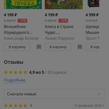
4 199 ₽
4 199 ₽
4 599 ₽
5 039 ₽
5 039 ₽
5 519 ₽
- 17%
- 17%
- 17%
Волшебник
Алиса в Стране
Щелкунчик 
Изумрудного
Чудес.
Мышиный к
города. Рисунки В.
Александр Волков
Иллюстрации М.
Льюис Кэрролл
Челака
Митрофанова
В корзину
В корзину
В корзину
Отзывы
4,9 из 5
/ 30 оценок
5
Подробнее
28
4
2
3
0
Сначала новые
2
0
1
0
5
10 февраля 2026 г.