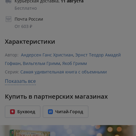
Курьерская доставка
,
11 августа
Бесплатно
Почта России
От 603 ₽
Характеристики
Автор:
Андерсен Ганс Христиан
,
Эрнст Теодор Амадей
Гофман
,
Вильгельм Гримм
,
Якоб Гримм
Серия:
Самая удивительная книга с объемными
картинками
Показать все
Раздел:
Сказки зарубежных писателей
Купить в партнерских магазинах
Издательство:
АСТ
,
Малыш 0+
ISBN:
978-5-17-132598-5
Буквоед
Читай-Город
Количество страниц:
32
Переплет:
Твёрдый переплёт
Формат:
235x302 мм