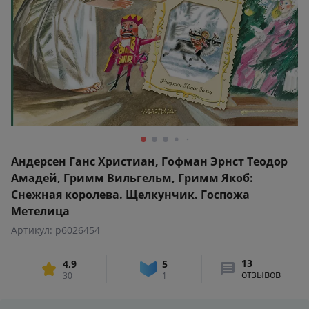
Андерсен Ганс Христиан, Гофман Эрнст Теодор
Амадей, Гримм Вильгельм, Гримм Якоб:
Снежная королева. Щелкунчик. Госпожа
Метелица
Артикул: p6026454
13
4,9
5
отзывов
30
1