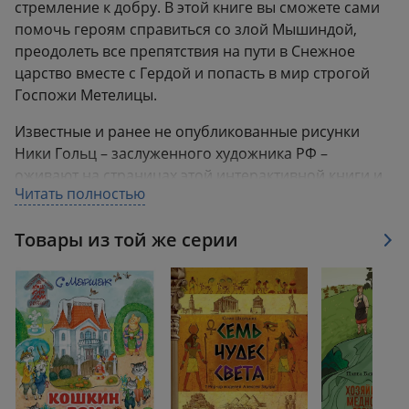
стремление к добру. В этой книге вы сможете сами
помочь героям справиться со злой Мышиндой,
преодолеть все препятствия на пути в Снежное
царство вместе с Гердой и попасть в мир строгой
Госпожи Метелицы.
Известные и ранее не опубликованные рисунки
Ники Гольц – заслуженного художника РФ –
оживают на страницах этой интерактивной книги и
Читать полностью
приглашают в новогоднюю сказку.
Товары из той же серии