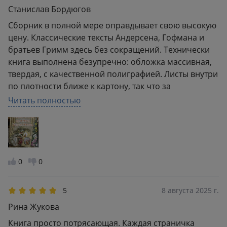
Станислав Бордюгов
Сборник в полной мере оправдывает свою высокую
цену. Классические тексты Андерсена, Гофмана и
братьев Гримм здесь без сокращений. Технически
книга выполнена безупречно: обложка массивная,
твердая, с качественной полиграфией. Листы внутри
по плотности ближе к картону, так что за
сохранность механизмов можно не переживать,
Читать полностью
они не хлипкие. Механика работает идеально: всё
открывается плавно, без лишних усилий и хруста,
ничего не заедает. Очень рад, что такая красота есть
в детской библиотеке, дорого, но того стоит.
0
0
5
8 августа 2025 г.
Рина Жукова
Книга просто потрясающая. Каждая страничка