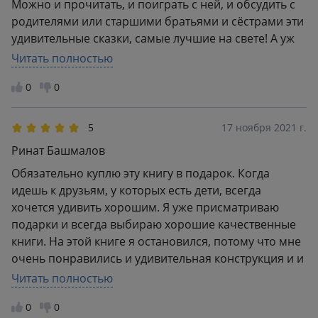
Можно и прочитать, и поиграть с ней, и обсудить с
родителями или старшими братьями и сёстрами эти
удивительные сказки, самые лучшие на свете! А уж
что касается иллюстраций Ники Гольц - им просто
Читать полностью
нет равных!
0
0
5
17 ноября 2021 г.
Ринат Башмалов
Обязательно куплю эту книгу в подарок. Когда
идешь к друзьям, у которых есть дети, всегда
хочется удивить хорошим. Я уже присматриваю
подарки и всегда выбираю хорошие качественные
книги. На этой книге я остановился, потому что мне
очень понравились и удивительная конструкция и и
какой нестандартный подход к иллюстрациям.
Читать полностью
Приятно дарить именно добрые книги ! Эта книга -
0
0
настоящий зимний подарок!