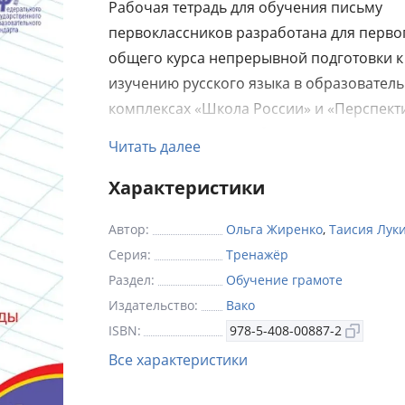
Рабочая тетрадь для обучения письму
первоклассников разработана для перво
общего курса непрерывной подготовки к
изучению русского языка в образовател
комплексах «Школа России» и «Перспект
Использование пособия поможет учите
Читать далее
сэкономить время подготовки к урокам п
первоклассникам даст дополнительную
Характеристики
тренировку в написании элементов букв,
Автор:
Ольга Жиренко
,
Таисия Лук
обеспечит развитие мелких мышц руки, 
Серия:
Тренажёр
личностному развитию и формированию
Раздел:
Обучение грамоте
универсальных учебных действий, необх
Издательство:
Вако
дальнейшем обучении грамоте в буквар
ISBN:
978-5-408-00887-2
послебукварный периоды. Приведены и
Все характеристики
задания, которые заинтересуют младших
школьников, предложены упражнения дл