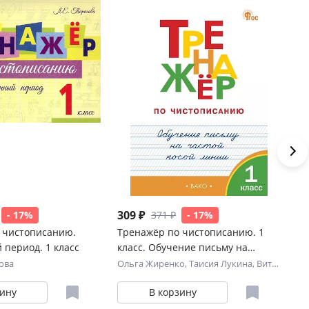
309 ₽
12
- 17%
371 ₽
- 17%
 чистописанию.
Тренажёр по чистописанию. 1
Те
 период. 1 класс
класс. Обучение письму на
До
частой косой линии. ФГОС Новый
пе
ова
Ольга Жиренко
,
Таисия Лукина
,
Виталий Мурзин
Ма
зину
В корзину