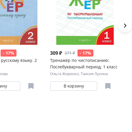
309 ₽
30
- 17%
371 ₽
- 17%
русскому языку. 2
Тренажёр по чистописанию:
Тр
Послебукварный период. 1 класс
кл
рова
Ольга Жиренко
,
Таисия Лукина
Та
зину
В корзину