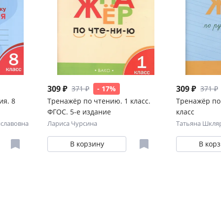
309 ₽
309 ₽
371 ₽
- 17%
371 ₽
ия. 8
Тренажёр по чтению. 1 класс.
Тренажёр по 
ФГОС. 5-е издание
класс
иславовна
Лариса Чурсина
Татьяна Шкля
В корзину
В кор