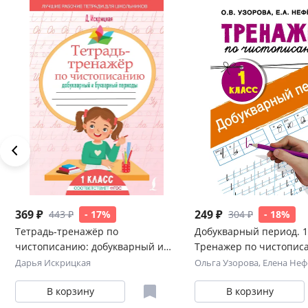
369 ₽
249 ₽
443 ₽
- 17%
304 ₽
- 18%
Тетрадь-тренажёр по
Добукварный период. 1 
чистописанию: добукварный и
Тренажер по чистопис
букварный периоды
Дарья Искрицкая
Ольга Узорова
,
Елена Неф
В корзину
В корзину