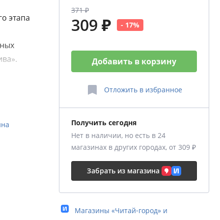
371 ₽
го этапа
309 ₽
- 17%
ьных
ива».
Добавить в корзину
лю
исьма, а
Отложить
в избранное
Получить сегодня
ина
поможет
Нет в наличии, но есть в 24
магазинах в других городах, от 309 ₽
одимых в
ный и
Забрать из магазина
гровые
я
Магазины «Читай‑город» и