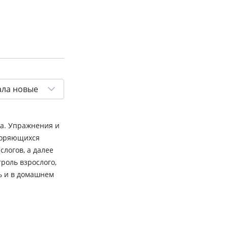
ала новые
ма. Упражнения и
вторяющихся
логов, а далее
роль взрослого,
ь и в домашнем