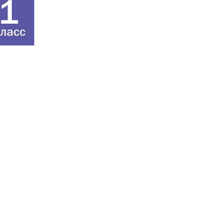
развития логического и вариативного м
Пособие предназначено для использова
основных и дополнительных занятиях с
первоклассниками в урочное и внеуроч
время. 2 -е изд., перераб.