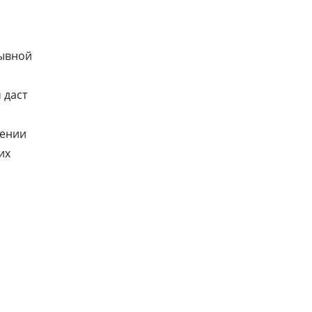
рывной
 даст
чении
их