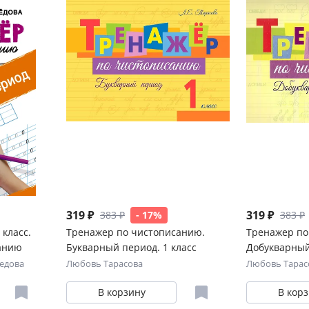
319 ₽
319 ₽
383 ₽
- 17%
383 ₽
класс.
Тренажер по чистописанию.
Тренажер по
анию
Букварный период. 1 класс
Добукварный
едова
Любовь Тарасова
Любовь Тарас
В корзину
В кор