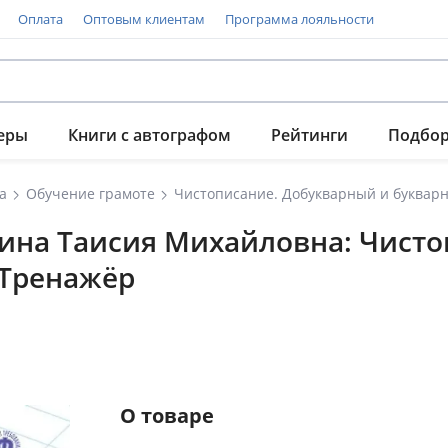
Оплата
Оптовым клиентам
Программа лояльности
еры
Книги с автографом
Рейтинги
Подбо
а
Обучение грамоте
Чистописание. Добукварный и букварн
кина Таисия Михайловна: Чист
 Тренажёр
О товаре