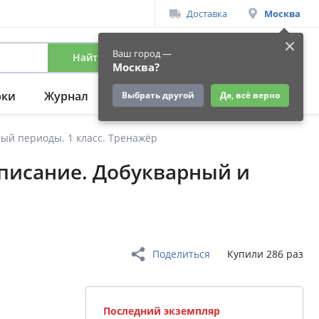
Доставка
Москва
Ваш город —
Найти
Вход
/
Регистрация
Москва?
рки
Журнал
Подарки
Ещё
Выбрать другой
Да, всё верно
ый периоды. 1 класс. Тренажёр
описание. Добукварный и
Поделиться
Купили 286 раз
Последний экземпляр