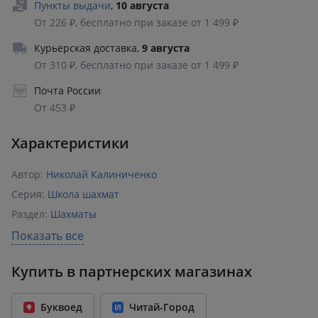
Пункты выдачи
,
10 августа
От 226 ₽, бесплатно при заказе от 1 499 ₽
Курьерская доставка
,
9 августа
От 310 ₽, бесплатно при заказе от 1 499 ₽
Почта России
От 453 ₽
Характеристики
Автор:
Николай Калиниченко
Серия:
Школа шахмат
Раздел:
Шахматы
Издательство:
Калиниченко
Показать все
ISBN:
978-5-907234-57-4
Купить в партнерских магазинах
Год издания:
2022
Количество страниц:
272
Буквоед
Читай-Город
Переплет:
Твёрдый переплёт