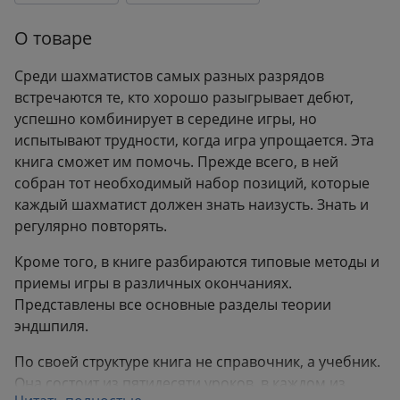
Формат:
150x218 мм
О товаре
Вес:
0.38 кг
Среди шахматистов самых разных разрядов
встречаются те, кто хорошо разыгрывает дебют,
успешно комбинирует в середине игры, но
испытывают трудности, когда игра упрощается. Эта
книга сможет им помочь. Прежде всего, в ней
собран тот необходимый набор позиций, которые
каждый шахматист должен знать наизусть. Знать и
регулярно повторять.
Кроме того, в книге разбираются типовые методы и
приемы игры в различных окончаниях.
Представлены все основные разделы теории
эндшпиля.
По своей структуре книга не справочник, а учебник.
Она состоит из пятидесяти уроков, в каждом из