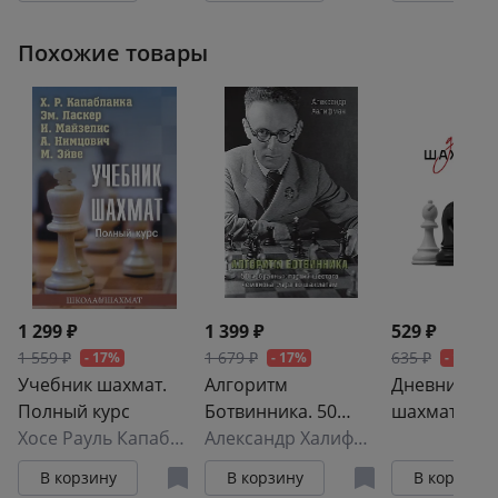
Похожие товары
1 299 ₽
1 399 ₽
529 ₽
1 559 ₽
1 679 ₽
635 ₽
- 17%
- 17%
- 17%
Учебник шахмат.
Алгоритм
Дневник
Полный курс
Ботвинника. 50
шахматиста
Хосе Рауль Капабланка
избранных партий
,
Эмануил Ласкер
Александр Халифман
шестого чемпиона
В корзину
В корзину
В корзину
мира по шахматам