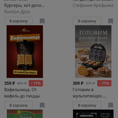
бургеры, хот-доги и
первый
Стефания Арефьева
бейглы на любой
Валери Друэ
кулинарный
вкус
наставник
В корзину
В корзину
359 ₽
309 ₽
431 ₽
- 17%
371 ₽
- 17%
Вафельница. От
Готовим в
вафель до пиццы
мультипекаре.
Сборник лучших
В корзину
В корзину
рецептов