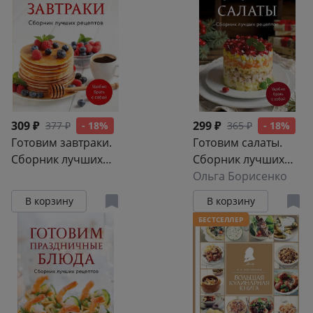
309 ₽
299 ₽
377 ₽
- 18%
365 ₽
- 18%
Готовим завтраки.
Готовим салаты.
Сборник лучших
Сборник лучших
рецептов
рецептов
Ольга Борисенко
В корзину
В корзину
БЕСТСЕЛЛЕР