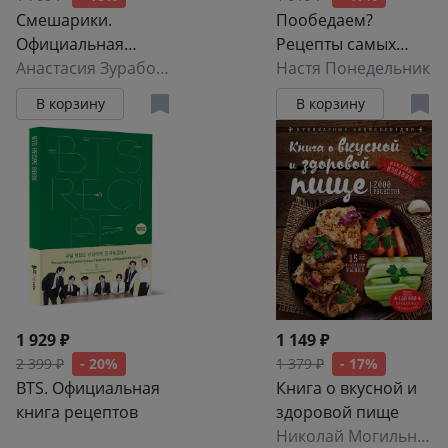
Смешарики.
Пообедаем?
Официальная
Рецепты самых
кулинарная книга
Анастасия Зурабова
,
Мария Корнилова
вкусных супов,
Настя Понедельник
бульонов и хлеба
В корзину
В корзину
1 929 ₽
1 149 ₽
2 399 ₽
- 20%
1 379 ₽
- 17%
BTS. Официальная
Книга о вкусной и
книга рецептов
здоровой пище
Николай Могильный