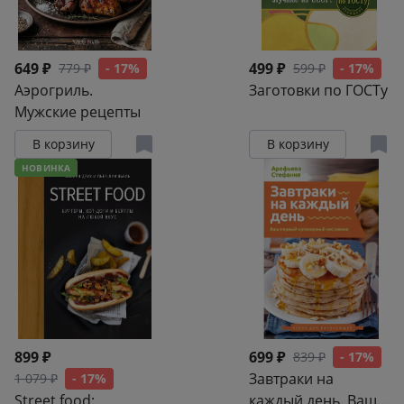
649 ₽
499 ₽
779 ₽
- 17%
599 ₽
- 17%
Аэрогриль.
Заготовки по ГОСТу
Мужские рецепты
В корзину
В корзину
НОВИНКА
899 ₽
699 ₽
839 ₽
- 17%
Завтраки на
1 079 ₽
- 17%
Street food:
каждый день. Ваш