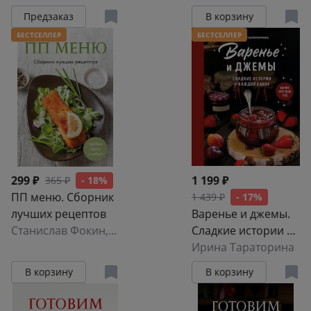
Предзаказ
В корзину
БЕСТСЕЛЛЕР
БЕСТСЕЛЛЕР
299 ₽
1 199 ₽
365 ₽
- 18%
ПП меню. Сборник
1 439 ₽
- 17%
лучших рецептов
Варенье и джемы.
Станислав Фокин
,
Павел Волошин
Сладкие истории в
каждой банке
Ирина Тараторина
В корзину
В корзину