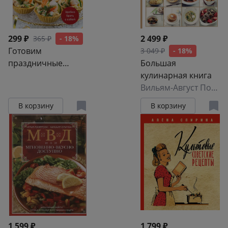
299 ₽
2 499 ₽
365 ₽
- 18%
Готовим
3 049 ₽
- 18%
праздничные
Большая
блюда. Сборник
кулинарная книга
лучших рецептов
Вильям-Август Похлёбкин
В корзину
В корзину
1 599 ₽
1 799 ₽