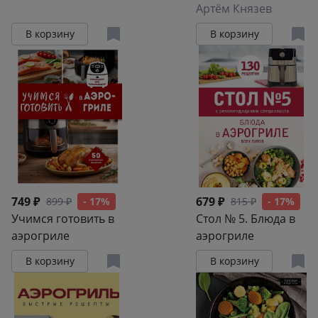
специалиста
начинается с
Артём Князев
красоты
В корзину
В корзину
749 ₽
679 ₽
899 ₽
- 17%
815 ₽
- 17%
Учимся готовить в
Стол № 5. Блюда в
аэрогриле
аэрогриле
В корзину
В корзину