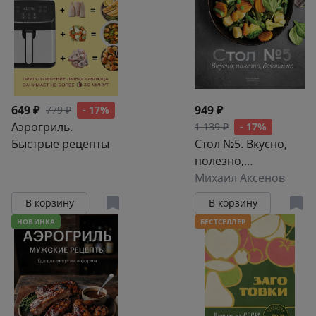
649 ₽
949 ₽
779 ₽
- 17%
Аэрогриль.
1 139 ₽
- 17%
Быстрые рецепты
Стол №5. Вкусно,
полезно,
безопасно
Михаил Аксенов
В корзину
В корзину
НОВИНКА
БЕСТСЕЛЛЕР