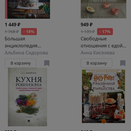
1 449 ₽
949 ₽
1 768 ₽
- 18%
1 139 ₽
- 17%
Большая
Свободные
энциклопедия
отношения с едой
домашней кухни
Альбина Сидорова
и не только.
Анна Киселева
для начинающих
Рецепты для тех,
В корзину
В корзину
кто любит себя