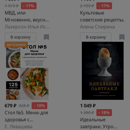
1 919 ₽
- 17%
2 159 ₽
- 17%
МВД, или
Культовые
Мгновенно, вкусно,
советские рецепты.
доступно
Лазерсон Илья Исаакович
Алена Спирина
В корзину
В корзину
БЕСТСЕЛЛЕР
679 ₽
1 049 ₽
828 ₽
- 18%
Стол №5. Меню для
1 280 ₽
- 18%
здоровья с
Идеальные
рекомендациями
Е. Левашева
завтраки. Утро