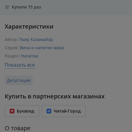
Купили 75 раз
Характеристики
Автор:
Пьер Казамайор
Серия:
Вина и напитки мира
Раздел:
Напитки
Издательство:
Эксмо
Показать все
ISBN:
978-5-04-093951-0
Дегустация
Возрастное ограничение:
18+
Год издания:
2019
Купить в партнерских магазинах
Количество страниц:
224
Переплет:
Твёрдый переплёт
Буквоед
Читай-Город
Бумага:
офсет
Формат:
197x257 мм
О товаре
Вес:
0.81 кг