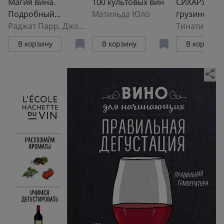
Магия вина.
100 культовых вин
СИХАРУЛИ: 
Подробный
Матильда Юло
грузинского
путеводитель для
Раджат Парр
,
Джордан Маккей
счастья
начинающих и
В корзину
В корзину
В корзину
любителей