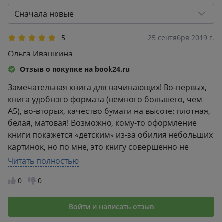
3
0
Сначала новые
2
0
1
0
5
25 сентября 2019 г.
Ольга Ивашкина
Отзыв о покупке на book24.ru
Замечательная книга для начинающих! Во-первых,
книга удобного формата (немного большего, чем
А5), во-вторых, качество бумаги на высоте: плотная,
белая, матовая! Возможно, кому-то оформление
книги покажется «детским» из-за обилия небольших
картинок, но по мне, это книгу совершенно не
портит. Отдельное спасибо авторам за то, что
Читать полностью
рассказывают последовательно: сначала знакомят с
0
0
вином в целом (каким оно бывает, как его
сравнивать, что вообще делает вино вином,
знакомят с основными понятиями). Постепенно
Войти и написать отзыв
каждую тему раскрывают подробнее. Очень удобно,