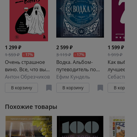
1 299 ₽
2 599 ₽
1 599 ₽
1 559 ₽
3 119 ₽
1 919 ₽
- 17%
- 17%
- 17%
Очень страшное
Водка. Альбом-
Как выбрат
вино. Все, что вы
путеводитель по
лучшее вино
хотели знать о
Антон Обрезчиков
настоящему и
Ефим Кундель
секунд
вине, но боялись
путешествие в
В корзину
В корзину
В корзину
прошлое
Похожие товары