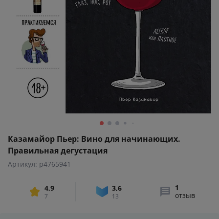
Казамайор Пьер: Вино для начинающих.
Правильная дегустация
Артикул: p4765941
1
4,9
3,6
отзыв
7
13