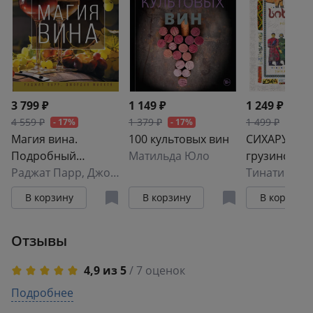
3 799 ₽
1 149 ₽
1 249 ₽
4 559 ₽
1 379 ₽
1 499 ₽
- 17%
- 17%
- 17%
Магия вина.
100 культовых вин
СИХАРУЛИ: 
Подробный
Матильда Юло
грузинского
путеводитель для
Раджат Парр
,
Джордан Маккей
счастья
начинающих и
В корзину
В корзину
В корзину
любителей
Отзывы
4,9 из 5
/ 7 оценок
5
Подробнее
6
4
1