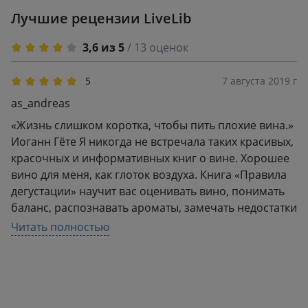
что каждый раздел снабжён большим количеством
Лучшие рецензии LiveLib
коротких памяток-заметок. Такой подход позволяет
ничего не пропустить. Также в книге довольно
3,6 из 5
/ 13 оценок
большое внимание уделяется тому, ЧТО ЖЕ,
собственно пить: даётся краткое (но ёмкое)
5
7 августа 2019 г
описание особенностей вин разных регионов.
as_andreas
«Жизнь слишком коротка, чтобы пить плохие вина.»
Иоганн Гёте Я никогда не встречала таких красивых,
красочных и информативных книг о вине. Хорошее
вино для меня, как глоток воздуха. Книга «Правила
дегустации» научит вас оценивать вино, понимать
баланс, распознавать ароматы, замечать недостатки
и определять виды вина.Из книги я вычитала много
Читать полностью
полезной информации, а самое главное, что эта
книга не на один раз, она всегда должна быть под
рукой у тех, кто любит и ценит вино.Что вы узнаете
из книги:Что такое качественное вино. Виды
дегустации. Из чего состоит этот божественный