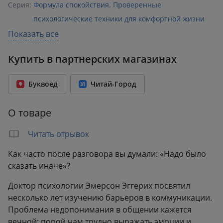
Серия:
Формула спокойствия. Проверенные
психологические техники для комфортной жизни
Раздел:
Межличностные коммуникации
Показать все
Издательство:
Эксмо
,
БОМБОРА
Купить в партнерских магазинах
ISBN:
978-5-04-233799-4
Возрастное ограничение:
16+
Буквоед
Читай-Город
Год издания:
2026
Количество страниц:
384
О товаре
Переплет:
Мягкий переплёт
Формат:
138x202 мм
Читать отрывок
Вес:
0.34 кг
Как часто после разговора вы думали: «Надо было
сказать иначе»?
Доктор психологии Эмерсон Эггерих посвятил
несколько лет изучению барьеров в коммуникации.
Проблема недопонимания в общении кажется
вечной: порой нам трудно выражать эмоции и