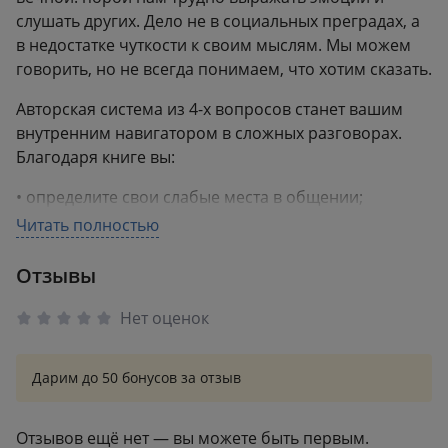
слушать других. Дело не в социальных преградах, а
в недостатке чуткости к своим мыслям. Мы можем
говорить, но не всегда понимаем, что хотим сказать.
Авторская система из 4-х вопросов станет вашим
внутренним навигатором в сложных разговорах.
Благодаря книге вы:
• определите свои слабые места в общении;
Читать полностью
• научитесь легко переносить конфликты;
Отзывы
• перестанете сожалеть о сказанном (или
несказанном).
Нет оценок
Эта книга не инструкция по манипуляциям, когда
успешное общение превращают в кейсы. Это —
Дарим до 50 бонусов за отзыв
философский и психологический подход к работе
над собой. Доктор Эггерих научит выражать мысли
так, чтобы они не разрушали, а создавали близость.
Отзывов ещё нет — вы можете быть первым.