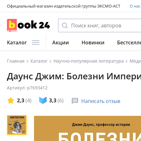
Официальный магазин издательской группы ЭКСМО-АСТ
О нас
Каталог
Акции
Новинки
Бестселл
Главная
Каталог
Научно-популярная литература
Меди
Даунс Джим: Болезни Импери
Артикул: p7693412
2,3
(4)
3,3
(6)
Написать отзыв