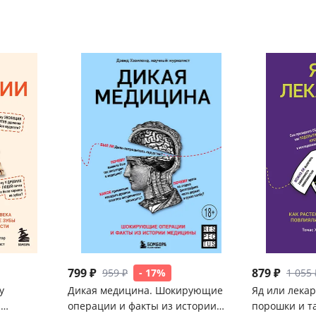
799 ₽
879 ₽
959 ₽
- 17%
1 055 
у
Дикая медицина. Шокирующие
Яд или лекар
а
операции и факты из истории
порошки и т