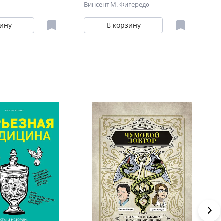
дицины
главный орган кровообращения
ра
Винсент М. Фигередо
То
сл
зину
В корзину