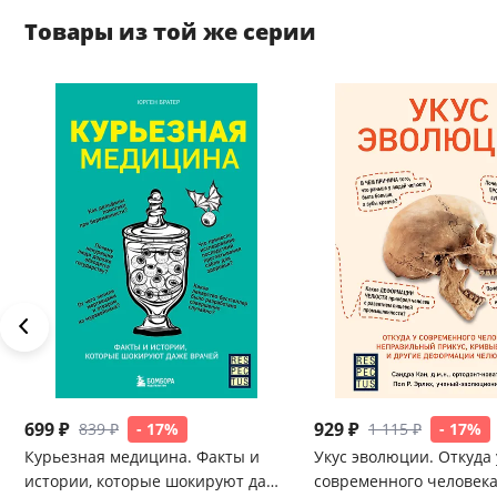
Товары из той же серии
699 ₽
929 ₽
839 ₽
- 17%
1 115 ₽
- 17%
Курьезная медицина. Факты и
Укус эволюции. Откуда 
истории, которые шокируют даже
современного человек