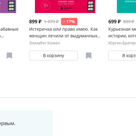
899 ₽
699 ₽
1 079 ₽
- 17%
839 ₽
забавные
Истеричка или право имею. Как
Курьезная м
о
женщин лечили от выдуманных
истории, ко
болезней и игнорировали
врачей
Элизабет Комен
Юрген Братер
настоящие
В корзину
В кор
ервым.