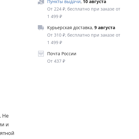
Пункты выдачи
,
10 августа
 к
От 224 ₽, бесплатно при заказе от
дение за
1 499 ₽
я одного
Курьерская доставка
,
9 августа
менной
От 310 ₽, бесплатно при заказе от
каких
1 499 ₽
жбам
Почта России
 каким
От 437 ₽
льные в
ь путь
огами,
. Не
ии и
оятной