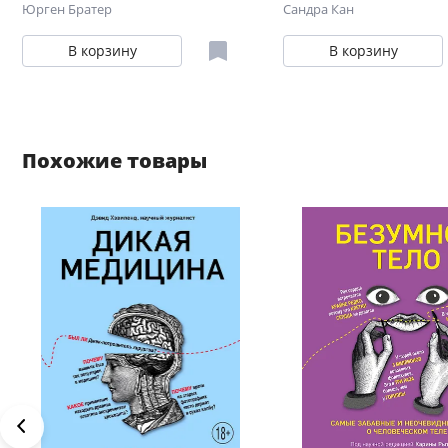
врачей
неправильный прикус,
Юрген Братер
Сандра Кан
зубы и другие деформ
В корзину
В корзину
челюсти
Похожие товары