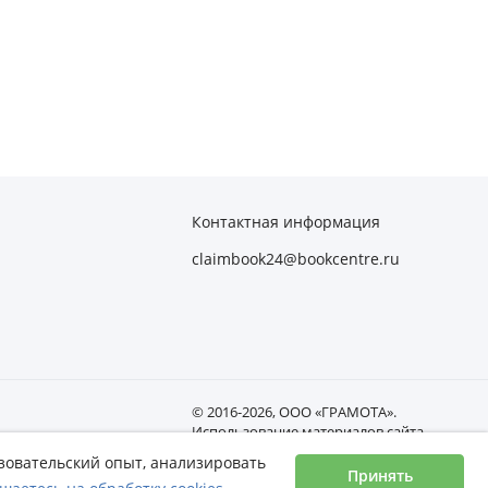
Контактная информация
claimbook24@bookcentre.ru
© 2016-2026, ООО «ГРАМОТА».
Использование материалов сайта
возможно только с активной ссылкой
ьзовательский опыт, анализировать
на book24.ru.
Принять