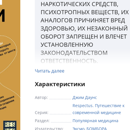
НАРКОТИЧЕСКИХ СРЕДСТВ,
ПСИХОТРОПНЫХ ВЕЩЕСТВ, ИХ
АНАЛОГОВ ПРИЧИНЯЕТ ВРЕД
ЗДОРОВЬЮ, ИХ НЕЗАКОННЫЙ
ОБОРОТ ЗАПРЕЩЕН И ВЛЕЧЕТ
УСТАНОВЛЕННУЮ
ЗАКОНОДАТЕЛЬСТВОМ
ОТВЕТСТВЕННОСТЬ.
Читать далее
Глобальные эпидемии всегда наводили у
Характеристики
человечество — чума, холера, оспа и дру
опасные болезни. Не только из-за своей
Автор:
Джим Даунс
смертоносной репутации, но и по причи
Respectus. Путешествие к
неизвестности, которую таили в своем п
Серия:
современной медицине
и путях передачи. Чтобы это выяснить, в
Раздел:
Популярная медицина
пришлось обратить взоры туда, где инфе
Издательство:
Эксмо
,
БОМБОРА