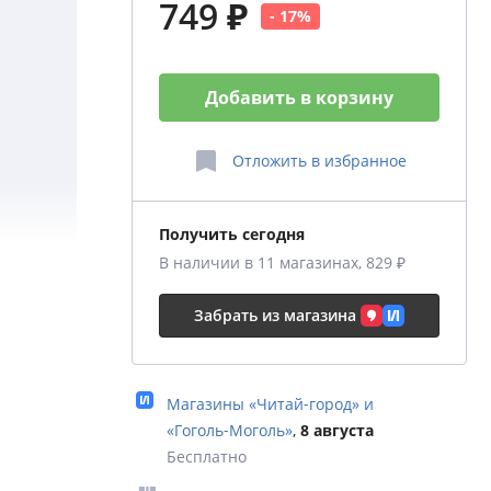
749 ₽
- 17%
Добавить в корзину
Отложить
в избранное
Получить сегодня
В наличии в 11 магазинах, 829 ₽
жас на
Забрать из магазина
гие
не
Магазины «Читай‑город» и
оявлении
«Гоголь‑Моголь»
,
8 августа
рачам
Бесплатно
кции