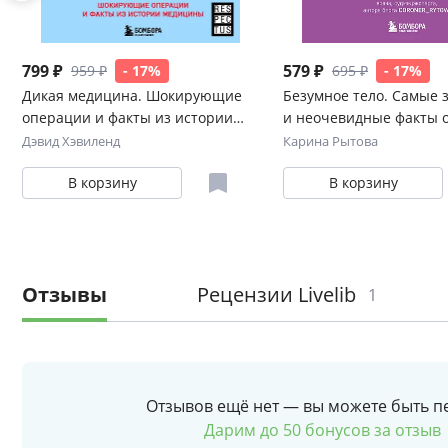
799 ₽
579 ₽
959 ₽
- 17%
695 ₽
- 17%
Дикая медицина. Шокирующие
Безумное тело. Самые 
операции и факты из истории
и неочевидные факты 
медицины
человеческом теле
Дэвид Хэвиленд
Карина Рытова
В корзину
В корзину
Отзывы
Рецензии Livelib
1
Отзывов ещё нет — вы можете быть п
Дарим до 50 бонусов за отзыв