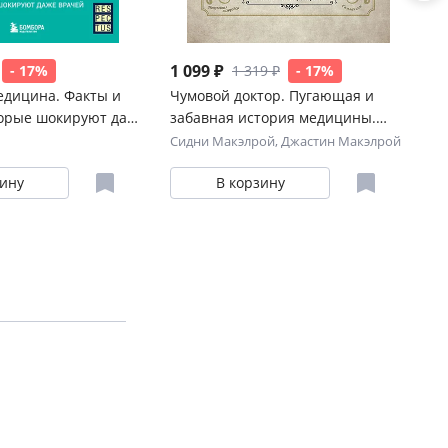
1 099 ₽
87
- 17%
1 319 ₽
- 17%
едицина. Факты и
Чумовой доктор. Пугающая и
Ст
торые шокируют даже
забавная история медицины.
за
Предисловие Доброго психиатра
ле
Сидни Макэлрой
,
Джастин Макэлрой
Ол
зину
В корзину