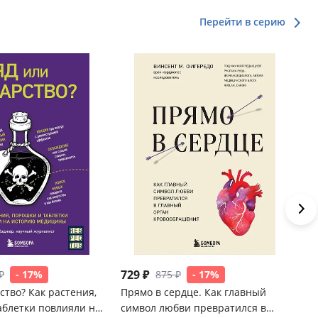
Перейти в серию
729 ₽
87
₽
- 17%
875 ₽
- 17%
ство? Как растения,
Прямо в сердце. Как главный
Уб
аблетки повлияли на
символ любви превратился в
Се