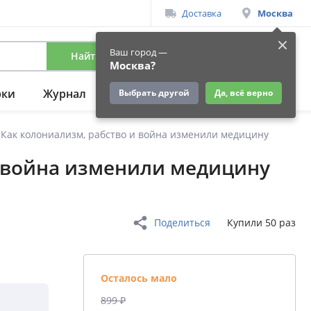
Доставка
Москва
Ваш город —
Найти
Вход
/
Регистрация
Москва?
рки
Журнал
Подарки
Ещё
Выбрать другой
Да, всё верно
Как колониализм, рабство и война изменили медицину
и война изменили медицину
Поделиться
Купили 50 раз
Осталось мало
899 ₽