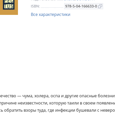
бушевали с невероятной силой, а именно
ISBN:
978-5-04-166633-0
низшим слоям населения. Именно наблю
Все характеристики
ними послужило основой для становлени
из самых значимых направлений совре
медицины — эпидемиологии. Узнайте, в 
условиях содержались рабы, почему слу
города пришлось перестраивать тюрьмы,
жестоким испытаниями подвергались бо
госпиталях того времени, и пройдите вес
изучения болезни с великими эпидемиол
совершившими невероятные открытия.
чество — чума, холера, оспа и другие опасные болезни
 причине неизвестности, которую таили в своем появлен
ь обратить взоры туда, где инфекции бушевали с невер