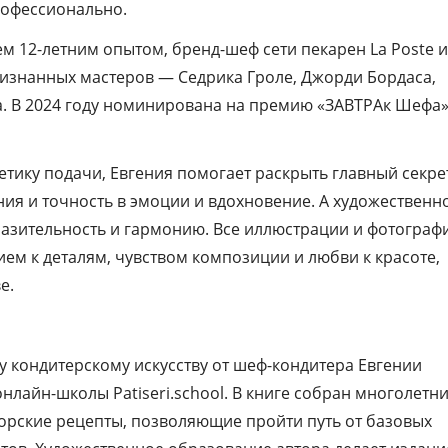
рофессионально.
м 12-летним опытом, бренд-шеф сети пекарен La Poste и
признанных мастеров — Седрика Гроле, Джорди Бордаса,
а. В 2024 году номинирована на премию «ЗАВТРАк Шефа»
етику подачи, Евгения помогает раскрыть главный секре
ия и точность в эмоции и вдохновение. А художественн
азительность и гармонию. Все иллюстрации и фотограф
ем к деталям, чувством композиции и любви к красоте,
е.
 кондитерскому искусству от шеф-кондитера Евгении
нлайн-школы Patiseri.school. В книге собран многолетн
орские рецепты, позволяющие пройти путь от базовых