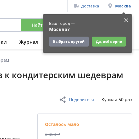
Доставка
Москва
Ваш город —
Найти
Вход
/
Регистрация
Москва?
рки
Журнал
Подарки
Ещё
Выбрать другой
Да, всё верно
врам
ов к кондитерским шедеврам
Поделиться
Купили 50 раз
Осталось мало
3 959 ₽