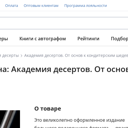
Оплата
Оптовым клиентам
Программа лояльности
еры
Книги с автографом
Рейтинги
Подбо
и десерты
Академия десертов. От основ к кондитерским шеде
а: Академия десертов. От осн
О товаре
Это великолепно оформленное издание