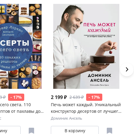
2 199 ₽
1 
9 ₽
- 17%
2 639 ₽
- 17%
сего света. 110
Печь может каждый. Уникальный
Ве
птов от пахлавы до
конструктор десертов от лучшего
уч
кондитера мира
пр
с
Доминик Ансель
Ро
зину
В корзину