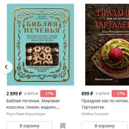
2 899 ₽
899 ₽
3 479 ₽
- 17%
1 079 ₽
- 17%
Библия печенья. Мировая
Праздник как по нотам.
классика, тюили, мадлен,
Тарталетки
макарон, брауни, бискотти и
Роуз Леви Беранбаум
Мейке Схалинг
другое
В корзину
В корзину