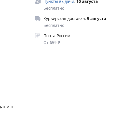
Пункты выдачи
,
10 августа
й вкус и
Бесплатно
ыть
Курьерская доставка
,
9 августа
а —
Бесплатно
 эмоции и
Почта России
ание
От 659 ₽
трации и
генией
ом
отличают
зданию