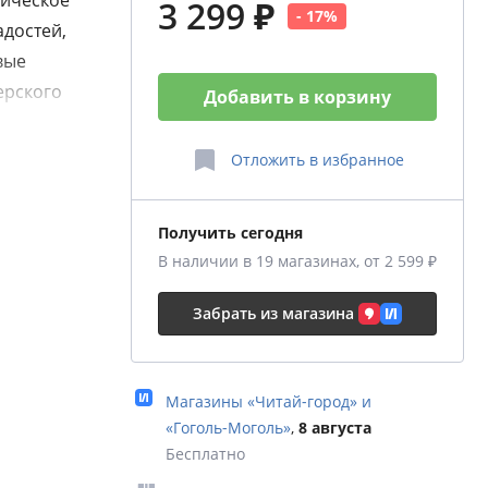
тическое
3 299 ₽
- 17%
адостей,
вые
ерского
Добавить в корзину
ильных
тных
Отложить
в избранное
логично
Получить сегодня
ер с
В наличии в 19 магазинах, от 2 599 ₽
 сети
Забрать из магазина
колы
теров —
Хааснута,
Магазины «Читай‑город» и
24 году
«Гоголь‑Моголь»
,
8 августа
а» в
Бесплатно