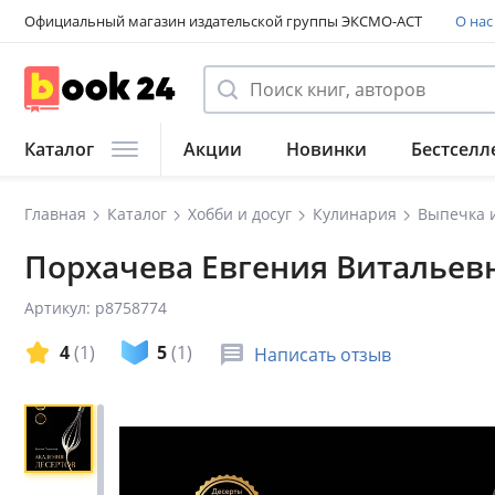
Официальный магазин издательской группы ЭКСМО-АСТ
О нас
Каталог
Акции
Новинки
Бестселл
Главная
Каталог
Хобби и досуг
Кулинария
Выпечка 
Порхачева Евгения Витальевн
Артикул: p8758774
4
(1)
5
(1)
Написать отзыв