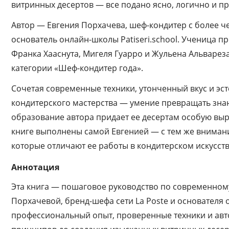
витринных десертов — все подано ясно, логично и п
Автор — Евгения Порхачева, шеф-кондитер с более че
основатель онлайн-школы Patiseri.school. Ученица 
Франка Хааснута, Мигеля Гуарро и Жульена Альварез
категории «Шеф-кондитер года».
Сочетая современные техники, утонченный вкус и эст
кондитерского мастерства — умение превращать знан
образование автора придает ее десертам особую выр
книге выполнены самой Евгенией — с тем же внимани
которые отличают ее работы в кондитерском искусств
Аннотация
Эта книга — пошаговое руководство по современному
Порхачевой, бренд-шефа сети La Poste и основателя о
профессиональный опыт, проверенные техники и авт