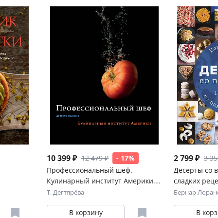
10 399 ₽
2 799 ₽
12 479 ₽
- 17%
3 35
Профессиональный шеф.
Десерты со в
Кулинарный институт Америки.
сладких реце
Девятое издание
татена
Т. Дегтярёва
Бернар Лоран
В корзину
В кор