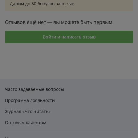
Дарим до 50 бонусов за отзыв
Обретая уверенность в себе и своих силах, вы
начнете лучше ладить с окружающими и сможете
построить зрелые отношения с самим собой и с
Отзывов ещё нет — вы можете быть первым.
близкими.
Войти и написать отзыв
"Эта книга поможет тебе вернуть силу и направить
ее на качественное проживание жизни. У тебя
сложится полная картина мира, появятся энергия,
желание и инструменты для изменений" (Дмитрий
Мелешко).
Книга в твердой обложке.
Часто задаваемые вопросы
Программа лояльности
Журнал «Что читать»
Оптовым клиентам