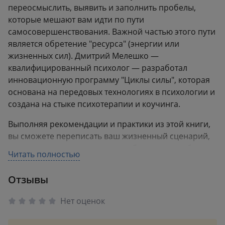
переосмыслить, выявить и заполнить пробелы,
которые мешают вам идти по пути
самосовершенствования. Важной частью этого пути
является обретение "ресурса" (энергии или
жизненных сил). Дмитрий Мелешко —
квалифицированный психолог — разработал
инновационную программу "Циклы силы", которая
основана на передовых технологиях в психологии и
создана на стыке психотерапии и коучинга.
Выполняя рекомендации и практики из этой книги,
вы сможете переписать ваш жизненный сценарий,
исцелиться от старых травм и обид, а также обрести
Читать полностью
уверенность и энергию для преобразования вашей
жизни. Избавившись от старых установок, ложных
Отзывы
убеждений, последствий негативного опыта, вы
обретете ресурс для изменений и сможете наконец-
Нет оценок
то почувствовать себя счастливым, идти к целям и
не бояться трудностей, достигать желаемого.