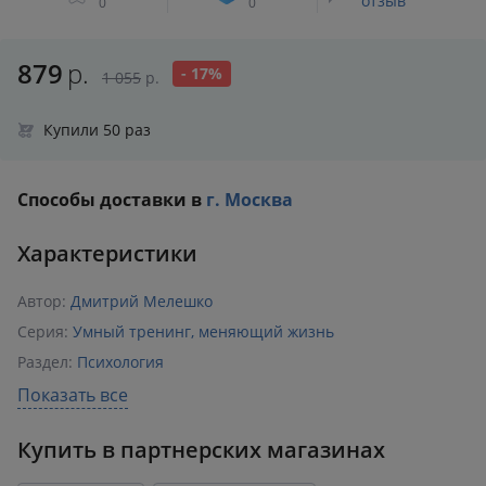
отзыв
0
0
879
р.
- 17%
1 055
р.
Купили 50 раз
Способы доставки в
г. Москва
Характеристики
Автор:
Дмитрий Мелешко
Серия:
Умный тренинг, меняющий жизнь
Раздел:
Психология
Издательство:
АСТ
Показать все
ISBN:
978-5-17-165936-3
Купить в партнерских магазинах
Возрастное ограничение:
18+
Количество страниц:
240