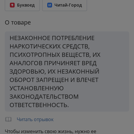
Буквоед
Читай-Город
Переплет:
Твёрдый переплёт
Бумага:
офсет
О товаре
Формат:
145x217 мм
Вес:
0.33 кг
НЕЗАКОННОЕ ПОТРЕБЛЕНИЕ
НАРКОТИЧЕСКИХ СРЕДСТВ,
ПСИХОТРОПНЫХ ВЕЩЕСТВ, ИХ
АНАЛОГОВ ПРИЧИНЯЕТ ВРЕД
ЗДОРОВЬЮ, ИХ НЕЗАКОННЫЙ
ОБОРОТ ЗАПРЕЩЕН И ВЛЕЧЕТ
УСТАНОВЛЕННУЮ
ЗАКОНОДАТЕЛЬСТВОМ
ОТВЕТСТВЕННОСТЬ.
Читать отрывок
Чтобы изменить свою жизнь, нужно ее